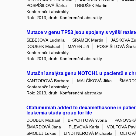
POSPÍŠILOVÁ Šárka
TRBUŠEK Martin
Konferenční abstrakty
Rok: 2013, druh: Konferenční abstrakty
Mutace v genu TP53 jsou spojeny s vyšší rezist
ŠEBEJOVÁ Ludmila
ŠRÁMEK Martin
JAŠKOVÁ Zu
DOUBEK Michael
MAYER Jiří
POSPÍŠILOVÁ Šárk
Konferenční abstrakty
Rok: 2013, druh: Konferenční abstrakty
Mutační analýza genu NOTCH1 u pacientů s chr
KANTOROVÁ Barbara
MALČÍKOVÁ Jitka
ŠMARDO
Konferenční abstrakty
Rok: 2013, druh: Konferenční abstrakty
Ofatumumab added to dexamethasone in patients 
leukemia study group for life
DOUBEK Michael
BRYCHTOVÁ Yvona
PANOVSKÁ
ŠMARDOVÁ Jana
PLEVOVÁ Karla
VOLFOVÁ Pavl
SMOLEJ Lukáš
LINDTNEROVÁ Michaela
OLTOVÁ