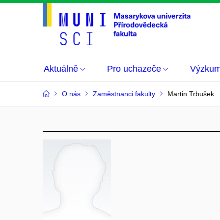
Aktuálně
Pro uchazeče
Výzku
O nás
Zaměstnanci fakulty
Martin Trbušek