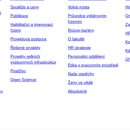
Soutěže a ceny
Volná místa
Hi
í
Publikace
Průvodce výběrovým
Or
řízením
Habilitační a jmenovací
Za
řízení
Rozvoj kariéry
H
Projektová podpora
O fakultě
Ko
Řešené projekty
HR strategie
Kd
Projekty velkých
Personální oddělení
Úř
výzkumných infrastruktur
Etika v pracovním prostředí
PostDoc
Naše úspěchy
Open Science
Ženy ve vědě
ky
Absolventi