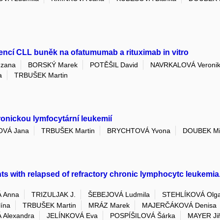
encí CLL buněk na ofatumumab a rituximab in vitro
zana
BORSKÝ Marek
POTĚŠIL David
NAVRKALOVÁ Veroni
a
TRBUŠEK Martin
onickou lymfocytární leukemií
VÁ Jana
TRBUŠEK Martin
BRYCHTOVÁ Yvona
DOUBEK Mi
with relapsed of refractory chronic lymphocytc leukemia. 
 Anna
TRIZULJAK J.
ŠEBEJOVÁ Ludmila
STEHLÍKOVÁ Olg
ína
TRBUŠEK Martin
MRÁZ Marek
MAJERČÁKOVÁ Denisa
 Alexandra
JELÍNKOVÁ Eva
POSPÍŠILOVÁ Šárka
MAYER Jiř