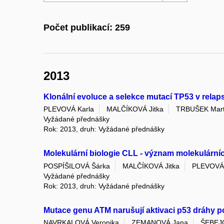
Počet publikací: 259
2013
Klonální evoluce a selekce mutací TP53 v relap
PLEVOVÁ Karla
MALČÍKOVÁ Jitka
TRBUŠEK Mart
Vyžádané přednášky
Rok: 2013, druh: Vyžádané přednášky
Molekulární biologie CLL - význam molekulární
POSPÍŠILOVÁ Šárka
MALČÍKOVÁ Jitka
PLEVOVÁ 
Vyžádané přednášky
Rok: 2013, druh: Vyžádané přednášky
Mutace genu ATM narušují aktivaci p53 dráhy po
NAVRKALOVÁ Veronika
ZEMANOVÁ Jana
ŠEBEJ