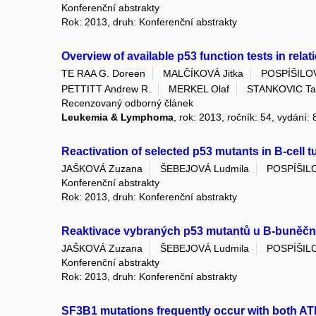
Konferenční abstrakty
Rok: 2013, druh: Konferenční abstrakty
Overview of available p53 function tests in re
TE RAA G. Doreen
MALČÍKOVÁ Jitka
POSPÍŠILO
PETTITT Andrew R.
MERKEL Olaf
STANKOVIC Ta
Recenzovaný odborný článek
Leukemia & Lymphoma
, rok: 2013, ročník: 54, vydání: 
Reactivation of selected p53 mutants in B-cell t
JAŠKOVÁ Zuzana
ŠEBEJOVÁ Ludmila
POSPÍŠIL
Konferenční abstrakty
Rok: 2013, druh: Konferenční abstrakty
Reaktivace vybraných p53 mutantů u B-buněčný
JAŠKOVÁ Zuzana
ŠEBEJOVÁ Ludmila
POSPÍŠIL
Konferenční abstrakty
Rok: 2013, druh: Konferenční abstrakty
SF3B1 mutations frequently occur with both AT