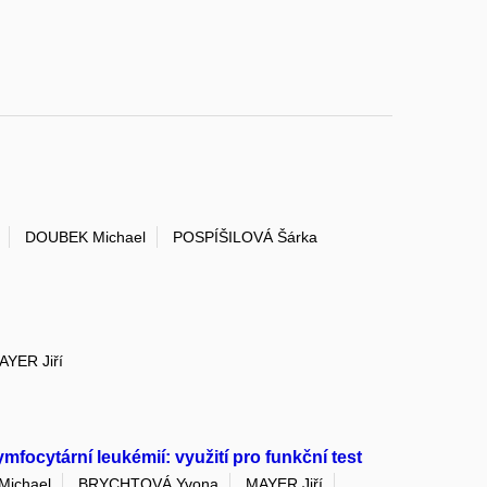
DOUBEK Michael
POSPÍŠILOVÁ Šárka
AYER Jiří
ocytární leukémií: využití pro funkční test
ichael
BRYCHTOVÁ Yvona
MAYER Jiří