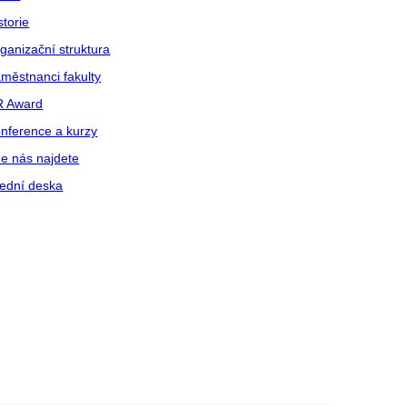
storie
ganizační struktura
městnanci fakulty
R Award
nference a kurzy
e nás najdete
ední deska