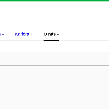
m
Kariéra
O nás