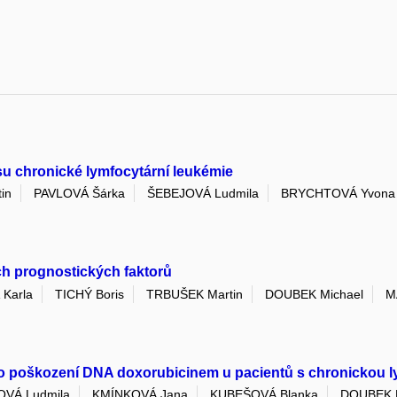
su chronické lymfocytární leukémie
in
PAVLOVÁ Šárka
ŠEBEJOVÁ Ludmila
BRYCHTOVÁ Yvona
ch prognostických faktorů
Karla
TICHÝ Boris
TRBUŠEK Martin
DOUBEK Michael
M
 poškození DNA doxorubicinem u pacientů s chronickou lymf
OVÁ Ludmila
KMÍNKOVÁ Jana
KUBEŠOVÁ Blanka
DOUBEK M