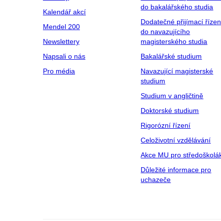
do bakalářského studia
Kalendář akcí
Dodatečné přijímací řízen
Mendel 200
do navazujícího
Newslettery
magisterského studia
Napsali o nás
Bakalářské studium
Pro média
Navazující magisterské
studium
Studium v angličtině
Doktorské studium
Rigorózní řízení
Celoživotní vzdělávání
Akce MU pro středoškolá
Důležité informace pro
uchazeče