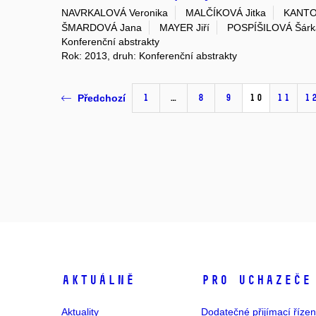
NAVRKALOVÁ Veronika
MALČÍKOVÁ Jitka
KANTO
ŠMARDOVÁ Jana
MAYER Jiří
POSPÍŠILOVÁ Šárk
Konferenční abstrakty
Rok: 2013, druh: Konferenční abstrakty
1
…
8
9
10
11
1
Předchozí
Aktuálně
Pro uchazeče
Aktuality
Dodatečné přijímací řízen