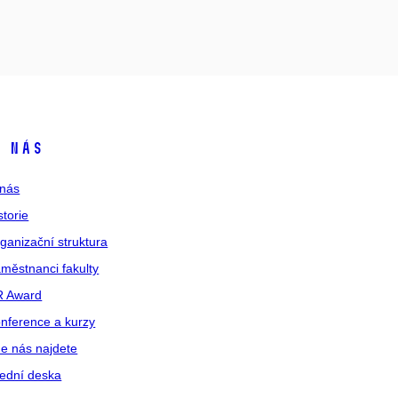
 nás
nás
storie
ganizační struktura
městnanci fakulty
R Award
nference a kurzy
e nás najdete
ední deska