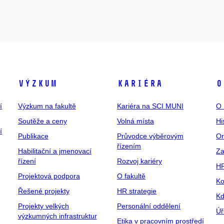
Výzkum
Kariéra
O
í
Výzkum na fakultě
Kariéra na SCI MUNI
O 
Soutěže a ceny
Volná místa
Hi
í
Publikace
Průvodce výběrovým
Or
řízením
Habilitační a jmenovací
Za
řízení
Rozvoj kariéry
H
Projektová podpora
O fakultě
Ko
Řešené projekty
HR strategie
Kd
Projekty velkých
Personální oddělení
Úř
výzkumných infrastruktur
Etika v pracovním prostředí