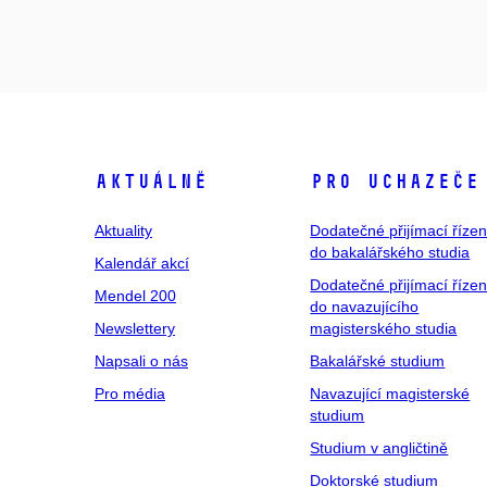
Aktuálně
Pro uchazeče
Aktuality
Dodatečné přijímací řízen
do bakalářského studia
Kalendář akcí
Dodatečné přijímací řízen
Mendel 200
do navazujícího
Newslettery
magisterského studia
Napsali o nás
Bakalářské studium
Pro média
Navazující magisterské
studium
Studium v angličtině
Doktorské studium