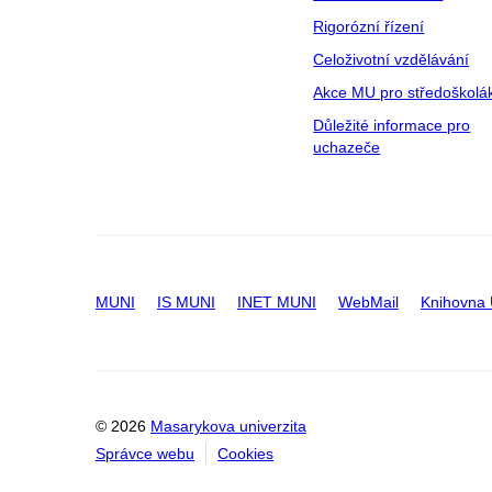
Rigorózní řízení
Celoživotní vzdělávání
Akce MU pro středoškolá
Důležité informace pro
uchazeče
MUNI
IS MUNI
INET MUNI
WebMail
Knihovna
© 2026
Masarykova univerzita
Správce webu
Cookies