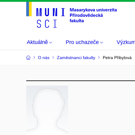
Aktuálně
Pro uchazeče
Výzku
O nás
Zaměstnanci fakulty
Petra Přibylová