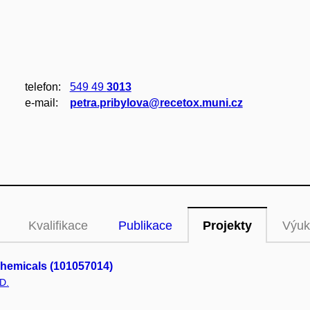
telefon:
549 49
3013
e‑mail:
petra.pribylova@recetox.muni.cz
Kvalifikace
Publikace
Projekty
Výuk
Chemicals (101057014)
D.