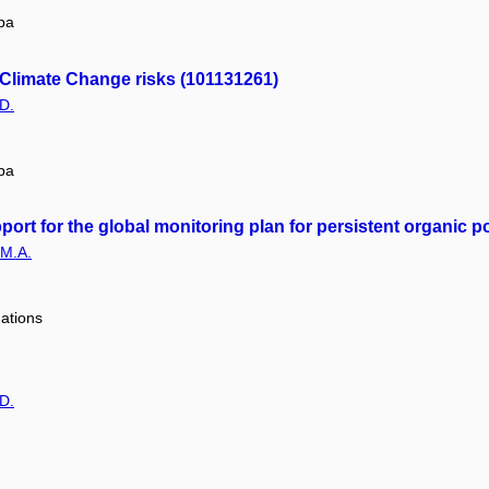
pa
r Climate Change risks (101131261)
D.
pa
t for the global monitoring plan for persistent organic po
 M.A.
Nations
D.