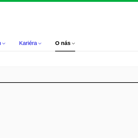
m
Kariéra
O nás