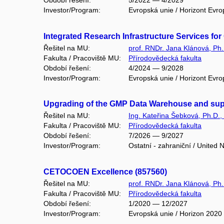
Období řešení:
5/2022 — 4/2029
Investor/Program:
Evropská unie / Horizont Evro
Integrated Research Infrastructure Services fo
Řešitel na MU:
prof. RNDr. Jana Klánová, Ph.
Fakulta / Pracoviště MU:
Přírodovědecká fakulta
Období řešení:
4/2024 — 9/2028
Investor/Program:
Evropská unie / Horizont Evro
Upgrading of the GMP Data Warehouse and suppor
Řešitel na MU:
Ing. Kateřina Šebková, Ph.D.,
Fakulta / Pracoviště MU:
Přírodovědecká fakulta
Období řešení:
7/2026 — 9/2027
Investor/Program:
Ostatní - zahraniční / United 
CETOCOEN Excellence (857560)
Řešitel na MU:
prof. RNDr. Jana Klánová, Ph.
Fakulta / Pracoviště MU:
Přírodovědecká fakulta
Období řešení:
1/2020 — 12/2027
Investor/Program:
Evropská unie / Horizon 2020