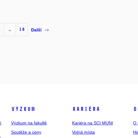
4
…
18
Další
Výzkum
Kariéra
O
í
Výzkum na fakultě
Kariéra na SCI MUNI
O 
Soutěže a ceny
Volná místa
Hi