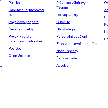
í
Publikace
Průvodce výběrovým
Or
řízením
Habilitační a jmenovací
Za
řízení
Rozvoj kariéry
H
Projektová podpora
O fakultě
Ko
Řešené projekty
HR strategie
Kd
Projekty velkých
Personální oddělení
Úř
výzkumných infrastruktur
Etika v pracovním prostředí
PostDoc
Naše úspěchy
Open Science
Ženy ve vědě
ky
Absolventi