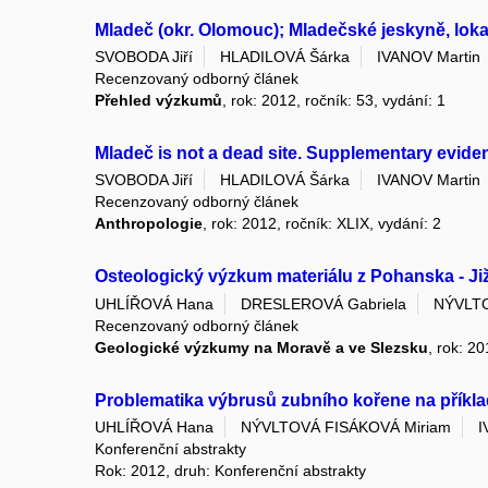
Mladeč (okr. Olomouc); Mladečské jeskyně, lokal
SVOBODA Jiří
HLADILOVÁ Šárka
IVANOV Martin
Recenzovaný odborný článek
Přehled výzkumů
, rok: 2012, ročník: 53, vydání: 1
Mladeč is not a dead site. Supplementary evide
SVOBODA Jiří
HLADILOVÁ Šárka
IVANOV Martin
Recenzovaný odborný článek
Anthropologie
, rok: 2012, ročník: XLIX, vydání: 2
Osteologický výzkum materiálu z Pohanska - Již
UHLÍŘOVÁ Hana
DRESLEROVÁ Gabriela
NÝVLTO
Recenzovaný odborný článek
Geologické výzkumy na Moravě a ve Slezsku
, rok: 20
Problematika výbrusů zubního kořene na příkladu
UHLÍŘOVÁ Hana
NÝVLTOVÁ FISÁKOVÁ Miriam
I
Konferenční abstrakty
Rok: 2012, druh: Konferenční abstrakty