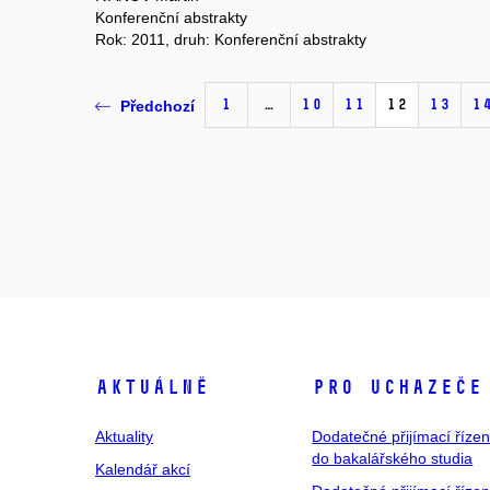
Konferenční abstrakty
Rok: 2011, druh: Konferenční abstrakty
1
…
10
11
12
13
1
Předchozí
Aktuálně
Pro uchazeče
Aktuality
Dodatečné přijímací řízen
do bakalářského studia
Kalendář akcí