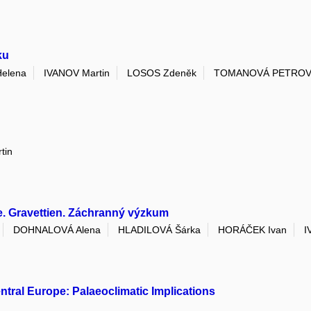
ku
elena
IVANOV Martin
LOSOS Zdeněk
TOMANOVÁ PETROVÁ
tin
bce. Gravettien. Záchranný výzkum
DOHNALOVÁ Alena
HLADILOVÁ Šárka
HORÁČEK Ivan
I
tral Europe: Palaeoclimatic Implications