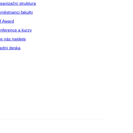
ganizační struktura
městnanci fakulty
R Award
nference a kurzy
e nás najdete
ední deska