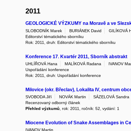
2011
GEOLOGICKÉ VÝZKUMY na Moravě a ve Slezs
SLOBODNÍK Marek
BURIÁNEK David
GILÍKOVÁ H
Editorství tématického sborníku
Rok: 2011, druh: Editorství tématického sborníku
Konference 17. Kvartér 2011, Sborník abstrakt
UHLÍŘOVÁ Hana
MALÍKOVÁ Radana
IVANOV Mar
Uspořádání konference
Rok: 2011, druh: Uspořádání konference
Milovice (okr. Břeclav), Lokalita IV, centrum o
SVOBODA Jiří
NOVÁK Martin
SÁZELOVÁ Sandra
Recenzovaný odborný článek
Přehled výzkumů
, rok: 2011, ročník: 52, vydání: 1
Miocene Evolution of Snake Assemblages in Cen
IVANOV Martin