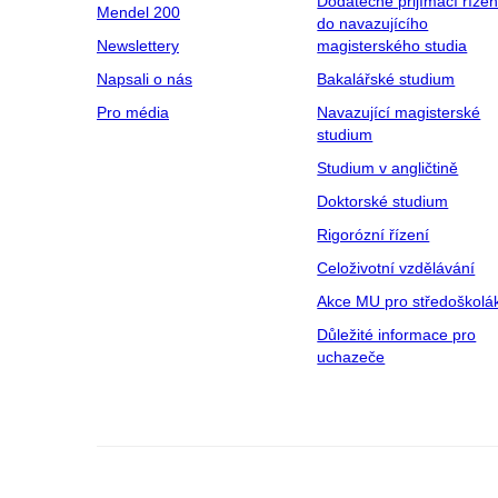
Dodatečné přijímací řízen
Mendel 200
do navazujícího
Newslettery
magisterského studia
Napsali o nás
Bakalářské studium
Pro média
Navazující magisterské
studium
Studium v angličtině
Doktorské studium
Rigorózní řízení
Celoživotní vzdělávání
Akce MU pro středoškolá
Důležité informace pro
uchazeče