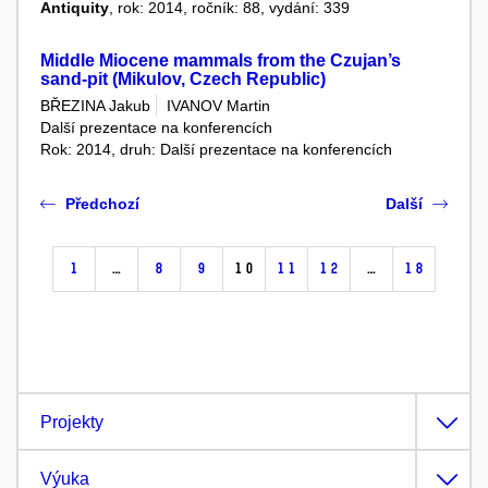
Antiquity
, rok: 2014, ročník: 88, vydání: 339
Middle Miocene mammals from the Czujan’s
sand-pit (Mikulov, Czech Republic)
BŘEZINA Jakub
IVANOV Martin
Další prezentace na konferencích
Rok: 2014, druh: Další prezentace na konferencích
Předchozí
Další
1
…
8
9
10
11
12
…
18
Projekty
Výuka