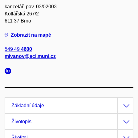
kancelář: pav. 03/02003
Kotlářská 267/2
611 37 Brno
Zobrazit na mapě
549 49
4600
mivanov@sci.muni.cz
Základní údaje
Životopis
Školitel