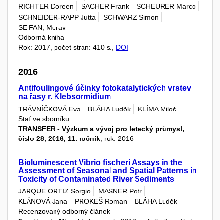
RICHTER Doreen
SACHER Frank
SCHEURER Marco
SCHNEIDER-RAPP Jutta
SCHWARZ Simon
SEIFAN, Merav
Odborná kniha
Rok: 2017, počet stran: 410 s.,
DOI
2016
Antifoulingové účinky fotokatalytických vrstev
na řasy r. Klebsormidium
TRÁVNÍČKOVÁ Eva
BLÁHA Luděk
KLÍMA Miloš
Stať ve sborníku
TRANSFER - Výzkum a vývoj pro letecký průmysl,
číslo 28, 2016, 11. ročník
, rok: 2016
Bioluminescent Vibrio fischeri Assays in the
Assessment of Seasonal and Spatial Patterns in
Toxicity of Contaminated River Sediments
JARQUE ORTIZ Sergio
MASNER Petr
KLÁNOVÁ Jana
PROKEŠ Roman
BLÁHA Luděk
Recenzovaný odborný článek