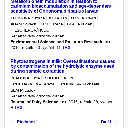
Metallothionein modulation in relation to
cadmium bioaccumulation and age-dependent
sensitivity of Chironomus riparius larvae
TOUŠOVÁ Zuzana
KUTA Jan
HYNEK David
ADAM Vojtěch
KIZEK René
BLÁHA Luděk
HILSCHEROVÁ Klára
Recenzovaný odborný článek
Environmental Science and Pollution Research
, rok:
2016, ročník: 23, vydání: 11,
DOI
Phytoestrogens in milk: Overestimations caused
by contamination of the hydrolytic enzyme used
during sample extraction
BLÁHOVÁ Lucie
KOHOUTEK Jiří
PROCHÁZKOVÁ Tereza
PRUDÍKOVÁ Michaela
BLÁHA Luděk
Recenzovaný odborný článek
Journal of Dairy Science
, rok: 2016, ročník: 99, vydání:
9,
DOI
Předchozí
Další