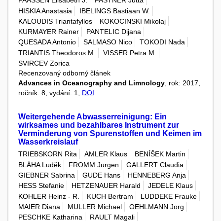
FAASSEN Elisabeth J.
FASTNER Jutta
HISKIA Anastasia
IBELINGS Bastiaan W.
KALOUDIS Triantafyllos
KOKOCINSKI Mikolaj
KURMAYER Rainer
PANTELIC Dijana
QUESADA Antonio
SALMASO Nico
TOKODI Nada
TRIANTIS Theodoros M.
VISSER Petra M.
SVIRCEV Zorica
Recenzovaný odborný článek
Advances in Oceanography and Limnology
, rok: 2017,
ročník: 8, vydání: 1,
DOI
Weitergehende Abwasserreinigung: Ein
wirksames und bezahlbares Instrument zur
Verminderung von Spurenstoffen und Keimen im
Wasserkreislauf
TRIEBSKORN Rita
AMLER Klaus
BENÍŠEK Martin
BLÁHA Luděk
FROMM Jurgen
GALLERT Claudia
GIEBNER Sabrina
GUDE Hans
HENNEBERG Anja
HESS Stefanie
HETZENAUER Harald
JEDELE Klaus
KOHLER Heinz - R.
KUCH Bertram
LUDDEKE Frauke
MAIER Diana
MULLER Michael
OEHLMANN Jorg
PESCHKE Katharina
RAULT Magali