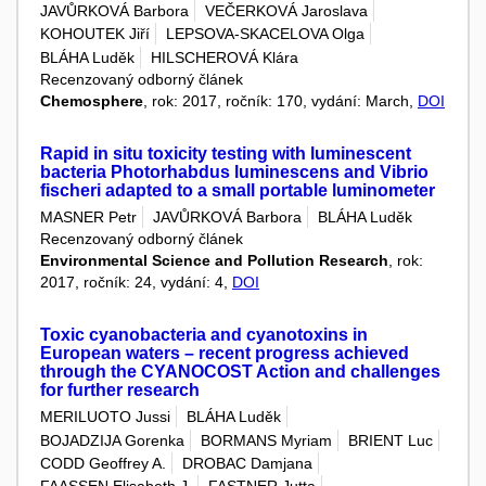
JAVŮRKOVÁ Barbora
VEČERKOVÁ Jaroslava
KOHOUTEK Jiří
LEPSOVA-SKACELOVA Olga
BLÁHA Luděk
HILSCHEROVÁ Klára
Recenzovaný odborný článek
Chemosphere
, rok: 2017, ročník: 170, vydání: March,
DOI
Rapid in situ toxicity testing with luminescent
bacteria Photorhabdus luminescens and Vibrio
fischeri adapted to a small portable luminometer
MASNER Petr
JAVŮRKOVÁ Barbora
BLÁHA Luděk
Recenzovaný odborný článek
Environmental Science and Pollution Research
, rok:
2017, ročník: 24, vydání: 4,
DOI
Toxic cyanobacteria and cyanotoxins in
European waters – recent progress achieved
through the CYANOCOST Action and challenges
for further research
MERILUOTO Jussi
BLÁHA Luděk
BOJADZIJA Gorenka
BORMANS Myriam
BRIENT Luc
CODD Geoffrey A.
DROBAC Damjana