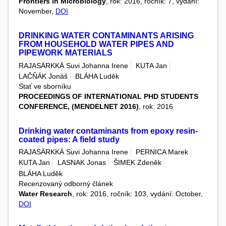
Frontiers in Microbiology
, rok: 2016, ročník: 7, vydání:
November,
DOI
DRINKING WATER CONTAMINANTS ARISING
FROM HOUSEHOLD WATER PIPES AND
PIPEWORK MATERIALS
RAJASÄRKKÄ Suvi Johanna Irene
KUTA Jan
LAČŇÁK Jonáš
BLÁHA Luděk
Stať ve sborníku
PROCEEDINGS OF INTERNATIONAL PHD STUDENTS
CONFERENCE, (MENDELNET 2016)
, rok: 2016
Drinking water contaminants from epoxy resin-
coated pipes: A field study
RAJASÄRKKÄ Suvi Johanna Irene
PERNICA Marek
KUTA Jan
LASNAK Jonas
ŠIMEK Zdeněk
BLÁHA Luděk
Recenzovaný odborný článek
Water Research
, rok: 2016, ročník: 103, vydání: October,
DOI