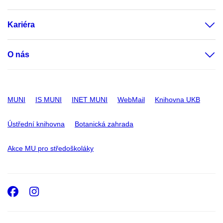
Kariéra
O nás
MUNI
IS MUNI
INET MUNI
WebMail
Knihovna UKB
Ústřední knihovna
Botanická zahrada
Akce MU pro středoškoláky
Facebook
Instagram