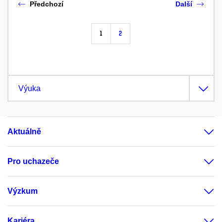
Předchozí
Další
1
2
Výuka
Aktuálně
Pro uchazeče
Výzkum
Kariéra