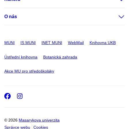
O nás
MUNI
IS MUNI
INET MUNI
WebMail
Knihovna UKB
Ústřední knihovna
Botanická zahrada
Akce MU pro středoškoláky
Facebook
Instagram
© 2026
Masarykova univerzita
Správce webu
Cookies