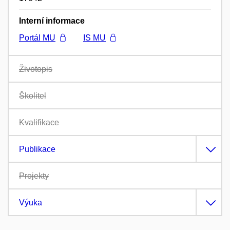
Interní informace
Portál MU
IS MU
Životopis
Školitel
Kvalifikace
Publikace
Projekty
Výuka