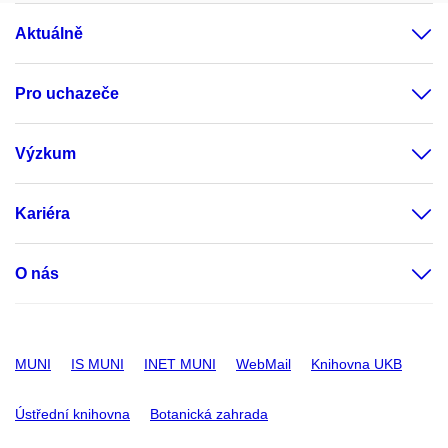
Aktuálně
Pro uchazeče
Výzkum
Kariéra
O nás
MUNI
IS MUNI
INET MUNI
WebMail
Knihovna UKB
Ústřední knihovna
Botanická zahrada