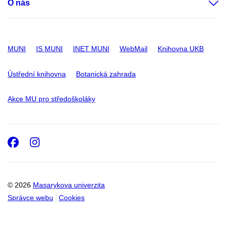
O nás
MUNI
IS MUNI
INET MUNI
WebMail
Knihovna UKB
Ústřední knihovna
Botanická zahrada
Akce MU pro středoškoláky
Facebook
Instagram
© 2026
Masarykova univerzita
Správce webu
Cookies