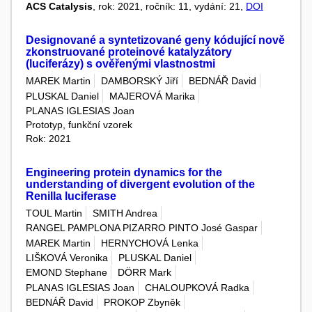
ACS Catalysis
, rok: 2021, ročník: 11, vydání: 21,
DOI
Designované a syntetizované geny kódující nově
zkonstruované proteinové katalyzátory
(luciferázy) s ověřenými vlastnostmi
MAREK Martin
DAMBORSKÝ Jiří
BEDNÁŘ David
PLUSKAL Daniel
MAJEROVÁ Marika
PLANAS IGLESIAS Joan
Prototyp, funkční vzorek
Rok: 2021
Engineering protein dynamics for the
understanding of divergent evolution of the
Renilla luciferase
TOUL Martin
SMITH Andrea
RANGEL PAMPLONA PIZARRO PINTO José Gaspar
MAREK Martin
HERNYCHOVÁ Lenka
LIŠKOVÁ Veronika
PLUSKAL Daniel
EMOND Stephane
DÖRR Mark
PLANAS IGLESIAS Joan
CHALOUPKOVÁ Radka
BEDNÁŘ David
PROKOP Zbyněk