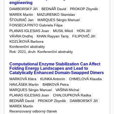
engineering
DAMBORSKÝ Jiří
BEDNÁŘ David
PROKOP Zbyněk
MAREK Martin
MAZURENKO Stanislav
ŠTOURAČ Jan
MARQUES Sérgio Manuel
FONSECA PINTO Gabriela Filipa
PLANAS IGLESIAS Joan
MUSIL Miloš
HON Jiří
VÁVRA Ondřej
KHAN Rayyan Tariq
FILIPOVIČ Jiří
KOZLÍKOVÁ Barbora
Konferenční abstrakty
Rok: 2021, druh: Konferenční abstrakty
Computational Enzyme Stabilization Can Affect
Folding Energy Landscapes and Lead to
Catalytically Enhanced Domain-Swapped Dimers
MARKOVÁ Klára
KUNKA Antonín
CHMELOVÁ Klaudia
HAVLÁSEK Martin
BABKOVÁ Petra
MARQUES Sérgio Manuel
VAŠINA Michal
PLANAS IGLESIAS Joan
CHALOUPKOVÁ Radka
BEDNÁŘ David
PROKOP Zbyněk
DAMBORSKÝ Jiří
MAREK Martin
Recenzovaný odborný článek