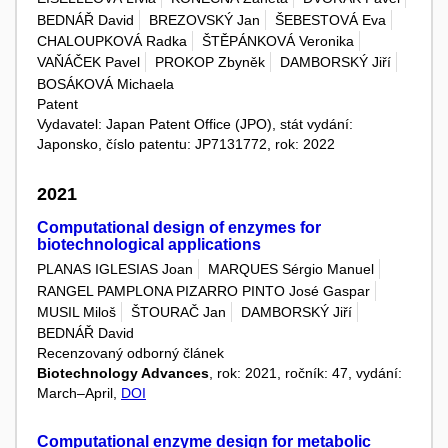
BEDNÁŘ David
BREZOVSKÝ Jan
ŠEBESTOVÁ Eva
CHALOUPKOVÁ Radka
ŠTĚPÁNKOVÁ Veronika
VAŇÁČEK Pavel
PROKOP Zbyněk
DAMBORSKÝ Jiří
BOSÁKOVÁ Michaela
Patent
Vydavatel: Japan Patent Office (JPO), stát vydání:
Japonsko, číslo patentu: JP7131772, rok: 2022
2021
Computational design of enzymes for
biotechnological applications
PLANAS IGLESIAS Joan
MARQUES Sérgio Manuel
RANGEL PAMPLONA PIZARRO PINTO José Gaspar
MUSIL Miloš
ŠTOURAČ Jan
DAMBORSKÝ Jiří
BEDNÁŘ David
Recenzovaný odborný článek
Biotechnology Advances
, rok: 2021, ročník: 47, vydání:
March–April,
DOI
Computational enzyme design for metabolic