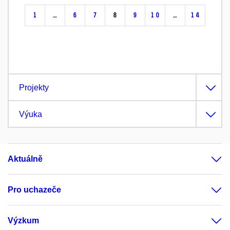
1
…
6
7
8
9
10
…
14
Projekty
Výuka
Aktuálně
Pro uchazeče
Výzkum