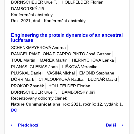
BORNSCHEUER Uwe T.
HOLLFELDER Florian
DAMBORSKÝ Jiří
Konferenční abstrakty
Rok: 2021, druh: Konferenční abstrakty
Engineering the protein dynamics of an ancestral
luciferase
SCHENKMAYEROVÁ Andrea
RANGEL PAMPLONA PIZARRO PINTO José Gaspar
TOUL Martin
MAREK Martin
HERNYCHOVÁ Lenka
PLANAS IGLESIAS Joan
LIŠKOVÁ Veronika
PLUSKAL Daniel
VAŠINA Michal
EMOND Stephane
DÖRR Mark
CHALOUPKOVÁ Radka
BEDNÁŘ David
PROKOP Zbyněk
HOLLFELDER Florian
BORNSCHEUER Uwe T.
DAMBORSKÝ Jiří
Recenzovaný odborný článek
Nature Communications
, rok: 2021, ročník: 12, vydání: 1,
DOI
Předchozí
Další