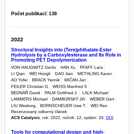
Počet publikací: 138
2022
Structural Insights into (Tere)phthalate-Ester
Hydrolysis by a Carboxylesterase and Its Role in
Promoting PET Depolymerization
VON HAUGWITZ Gerlis
HAN Xu
PFAFF Lara
LI Qian
WEI Hongli
GAO Jian
METHLING Karen
AO Yufei
BRACK Yannik
MIČAN Jan
FEILER Christian G
WEISS Manfred S
BEDNÁŘ David
PALM Gottfried J.
LALK Michael
LAMMERS Michael
DAMBORSKÝ Jiří
WEBER Gert
LIU Weidong
BORNSCHEUER Uwe T.
WEI Ren
Recenzovaný odborný článek
ACS Catalysis
, rok: 2022, ročník: 12, vydání: 24,
DOI
Tools for computational design and high-