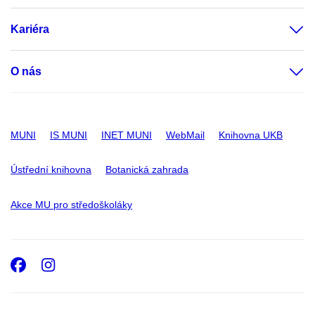
Kariéra
O nás
MUNI
IS MUNI
INET MUNI
WebMail
Knihovna UKB
Ústřední knihovna
Botanická zahrada
Akce MU pro středoškoláky
Facebook
Instagram