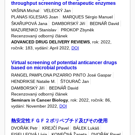
throughput screening of therapeutic enzymes
VAŠINA Michal
VELECKÝ Jan
PLANAS IGLESIAS Joan
MARQUES Sérgio Manuel
ŠKAŘUPOVÁ Jana
DAMBORSKÝ Jiří
BEDNÁŘ David
MAZURENKO Stanislav
PROKOP Zbyněk
Recenzovaný odborný článek
ADVANCED DRUG DELIVERY REVIEWS
, rok: 2022,
ročník: 183, vydání: April 2022,
DOI
Virtual screening of potential anticancer drugs
based on microbial products
RANGEL PAMPLONA PIZARRO PINTO José Gaspar
HENDRIKSE Natalie M.
ŠTOURAČ Jan
DAMBORSKÝ Jiří
BEDNÁŘ David
Recenzovaný odborný článek
Seminars in Cancer Biology
, rok: 2022, ročník: 86,
vydání: November 2022,
DOI
熱安定性ＦＧＦ２ポリペプチド及びその使用
DVOŘÁK Petr
KREJČÍ Pavel
BÁLEK Lukáš
EISELLEOVÁ Lívia
KONEČNÁ Žaneta
DVOŘÁK Pavel