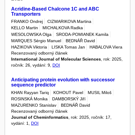
Acridine-Based Chalcone 1C and ABC
Transporters
FRANKO Ondrej
CIZMARIKOVA Martina
KELLO Martin
MICHALKOVA Radka
WESOLOWSKA Olga
SRODA-POMIANEK Kamila
MARQUES Sérgio Manuel
BEDNÁŘ David
HAZIKOVA Viktoria
LISKA Tomas Jan
HABALOVA Viera
Recenzovaný odborný článek
International Journal of Molecular Sciences
, rok: 2025,
ročník: 26, vydání: 9,
DOI
Anticipating protein evolution with successor
sequence predictor
KHAN Rayyan Tariq
KOHOUT Pavel
MUSIL Miloš
ROSINSKÁ Monika
DAMBORSKÝ Jiří
MAZURENKO Stanislav
BEDNÁŘ David
Recenzovaný odborný článek
Journal of Cheminformatics
, rok: 2025, ročník: 17,
vydání: 1,
DOI