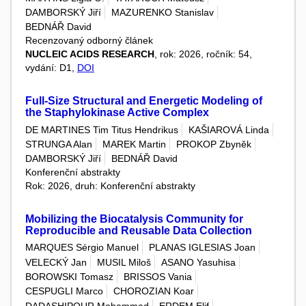
DAMBORSKÝ Jiří
MAZURENKO Stanislav
BEDNÁŘ David
Recenzovaný odborný článek
NUCLEIC ACIDS RESEARCH
, rok: 2026, ročník: 54,
vydání: D1,
DOI
Full-Size Structural and Energetic Modeling of
the Staphylokinase Active Complex
DE MARTINES Tim Titus Hendrikus
KAŠIAROVÁ Linda
STRUNGA Alan
MAREK Martin
PROKOP Zbyněk
DAMBORSKÝ Jiří
BEDNÁŘ David
Konferenční abstrakty
Rok: 2026, druh: Konferenční abstrakty
Mobilizing the Biocatalysis Community for
Reproducible and Reusable Data Collection
MARQUES Sérgio Manuel
PLANAS IGLESIAS Joan
VELECKÝ Jan
MUSIL Miloš
ASANO Yasuhisa
BOROWSKI Tomasz
BRISSOS Vania
CESPUGLI Marco
CHOROZIAN Koar
DADASHIPOUR Mohammad
ERDEM Elif