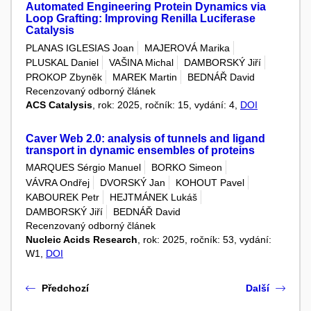
Automated Engineering Protein Dynamics via
Loop Grafting: Improving Renilla Luciferase
Catalysis
PLANAS IGLESIAS Joan
MAJEROVÁ Marika
PLUSKAL Daniel
VAŠINA Michal
DAMBORSKÝ Jiří
PROKOP Zbyněk
MAREK Martin
BEDNÁŘ David
Recenzovaný odborný článek
ACS Catalysis
, rok: 2025, ročník: 15, vydání: 4,
DOI
Caver Web 2.0: analysis of tunnels and ligand
transport in dynamic ensembles of proteins
MARQUES Sérgio Manuel
BORKO Simeon
VÁVRA Ondřej
DVORSKÝ Jan
KOHOUT Pavel
KABOUREK Petr
HEJTMÁNEK Lukáš
DAMBORSKÝ Jiří
BEDNÁŘ David
Recenzovaný odborný článek
Nucleic Acids Research
, rok: 2025, ročník: 53, vydání:
W1,
DOI
Předchozí
Další