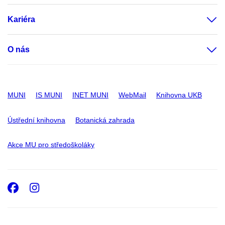
Kariéra
O nás
MUNI
IS MUNI
INET MUNI
WebMail
Knihovna UKB
Ústřední knihovna
Botanická zahrada
Akce MU pro středoškoláky
Facebook
Instagram