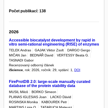
Počet publikací: 138
2026
Accessible biocatalyst development by rapid in
vitro semi-rational engineering (RISE) of enzymes
TELEK Andras
GAJAK Viktor Zsolt
DARGO Gergo
MIČAN Jan
BEDNÁŘ David
VERTESSY Beata G.
TASNADI Gabor
Recenzovaný odborný článek
iScience
, rok: 2026, ročník: 29, vydání: 1,
DOI
FireProtDB 2.0: large-scale manually curated
database of the protein stability data
MUSIL Miloš
BORKO Simeon
PLANAS IGLESIAS Joan
LACKO Dávid
ROSINSKA Monika
KABOUREK Petr
MARTINS Ligia O.
TATARUCH Mateusz