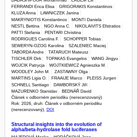
FERRANDI Erica Elisa
GRIGORAKIS Konstantinos
KLUZA Anna
LAWNICZEK Janina
MAKRYNIOTIS Konstantinos
MONTI Daniela
NESTL Bettina
NGO Anna C.
NIKOLAIVITS Efstratios
PATTI Stefania
PENTARI Christina
RODRIGUES Carolina F.
SCHOPPER Tobias
SEWERYN-OZOG Karolina
SZALENIEC Maciej
TABORDA Andre
TATARUCH Mateusz
TISCHLER Dirk
TOPAKAS Evangelos
WANG Jingyu
WOJCIK Patrycja
WOJTKIEWICZ Agnieszka M.
WOODLEY John M.
ZASTAWNY Olga
MARTINS Ligia O.
FRAAIJE Marco
PLEISS Jurgen
SCHNELL Santiago
DAMBORSKÝ Jiří
MAZURENKO Stanislav
BEDNÁŘ David
Článek v odborném periodiku (nerecenzovaný)
Rok: 2026, druh: Článek v odborném periodiku
(nerecenzovaný),
DOI
Structural insights into the evolution of
alpha/beta-hydrolase fold luciferases