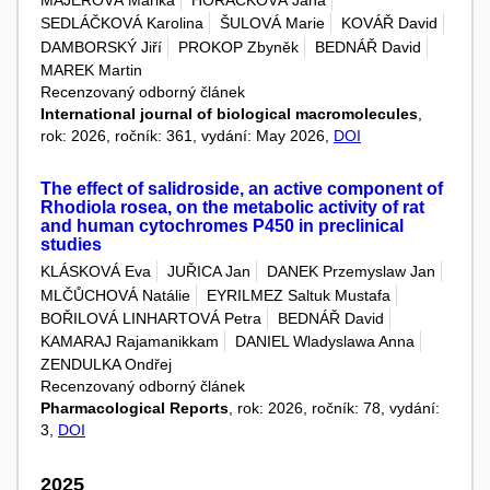
MAJEROVÁ Marika
HORÁČKOVÁ Jana
SEDLÁČKOVÁ Karolina
ŠULOVÁ Marie
KOVÁŘ David
DAMBORSKÝ Jiří
PROKOP Zbyněk
BEDNÁŘ David
MAREK Martin
Recenzovaný odborný článek
International journal of biological macromolecules
,
rok: 2026, ročník: 361, vydání: May 2026,
DOI
The effect of salidroside, an active component of
Rhodiola rosea, on the metabolic activity of rat
and human cytochromes P450 in preclinical
studies
KLÁSKOVÁ Eva
JUŘICA Jan
DANEK Przemyslaw Jan
MLČŮCHOVÁ Natálie
EYRILMEZ Saltuk Mustafa
BOŘILOVÁ LINHARTOVÁ Petra
BEDNÁŘ David
KAMARAJ Rajamanikkam
DANIEL Wladyslawa Anna
ZENDULKA Ondřej
Recenzovaný odborný článek
Pharmacological Reports
, rok: 2026, ročník: 78, vydání:
3,
DOI
2025