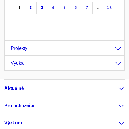
1
2
3
4
5
6
7
…
14
Projekty
Výuka
Aktuálně
Pro uchazeče
Výzkum