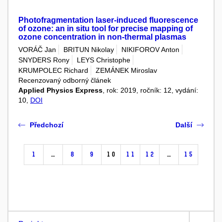
Photofragmentation laser-induced fluorescence
of ozone: an in situ tool for precise mapping of
ozone concentration in non-thermal plasmas
VORÁČ Jan
BRITUN Nikolay
NIKIFOROV Anton
SNYDERS Rony
LEYS Christophe
KRUMPOLEC Richard
ZEMÁNEK Miroslav
Recenzovaný odborný článek
Applied Physics Express
, rok: 2019, ročník: 12, vydání:
10,
DOI
Předchozí
Další
1
…
8
9
10
11
12
…
15