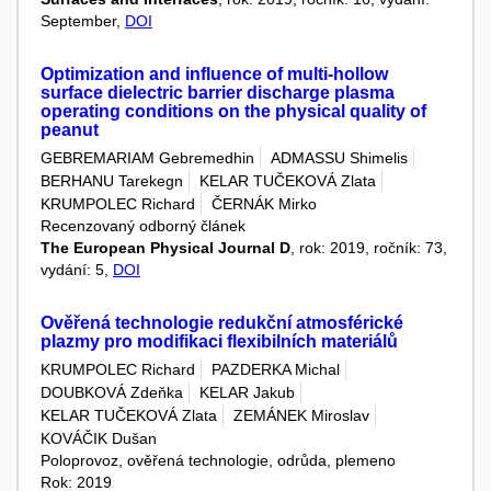
September,
DOI
Optimization and influence of multi-hollow
surface dielectric barrier discharge plasma
operating conditions on the physical quality of
peanut
GEBREMARIAM Gebremedhin
ADMASSU Shimelis
BERHANU Tarekegn
KELAR TUČEKOVÁ Zlata
KRUMPOLEC Richard
ČERNÁK Mirko
Recenzovaný odborný článek
The European Physical Journal D
, rok: 2019, ročník: 73,
vydání: 5,
DOI
Ověřená technologie redukční atmosférické
plazmy pro modifikaci flexibilních materiálů
KRUMPOLEC Richard
PAZDERKA Michal
DOUBKOVÁ Zdeňka
KELAR Jakub
KELAR TUČEKOVÁ Zlata
ZEMÁNEK Miroslav
KOVÁČIK Dušan
Poloprovoz, ověřená technologie, odrůda, plemeno
Rok: 2019