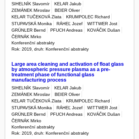
SIHELNÍK Slavomír
KELAR Jakub
ZEMÁNEK Miroslav
BEIER Oliver
KELAR TUČEKOVÁ Zlata
KRUMPOLEC Richard
STUPAVSKÁ Monika
RÁHEĽ Jozef
WITTWER Jost
GRÜNLER Bernd
PFUCH Andreas
KOVÁČIK Dušan
ČERNÁK Mirko
Konferenční abstrakty
Rok: 2019, druh: Konferenční abstrakty
Large area cleaning and activation of float glass
by atmospheric pressure plasma as a pre-
treatment phase of functional glass
manufacturing process
SIHELNÍK Slavomír
KELAR Jakub
ZEMÁNEK Miroslav
BEIER Oliver
KELAR TUČEKOVÁ Zlata
KRUMPOLEC Richard
STUPAVSKÁ Monika
RÁHEĽ Jozef
WITTWER Jost
GRÜNLER Bernd
PFUCH Andreas
KOVÁČIK Dušan
ČERNÁK Mirko
Konferenční abstrakty
Rok: 2019, druh: Konferenční abstrakty