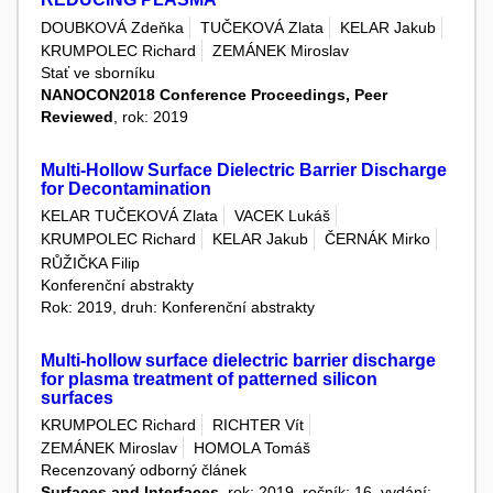
DOUBKOVÁ Zdeňka
TUČEKOVÁ Zlata
KELAR Jakub
KRUMPOLEC Richard
ZEMÁNEK Miroslav
Stať ve sborníku
NANOCON2018 Conference Proceedings, Peer
Reviewed
, rok: 2019
Multi-Hollow Surface Dielectric Barrier Discharge
for Decontamination
KELAR TUČEKOVÁ Zlata
VACEK Lukáš
KRUMPOLEC Richard
KELAR Jakub
ČERNÁK Mirko
RŮŽIČKA Filip
Konferenční abstrakty
Rok: 2019, druh: Konferenční abstrakty
Multi-hollow surface dielectric barrier discharge
for plasma treatment of patterned silicon
surfaces
KRUMPOLEC Richard
RICHTER Vít
ZEMÁNEK Miroslav
HOMOLA Tomáš
Recenzovaný odborný článek
Surfaces and Interfaces
, rok: 2019, ročník: 16, vydání: