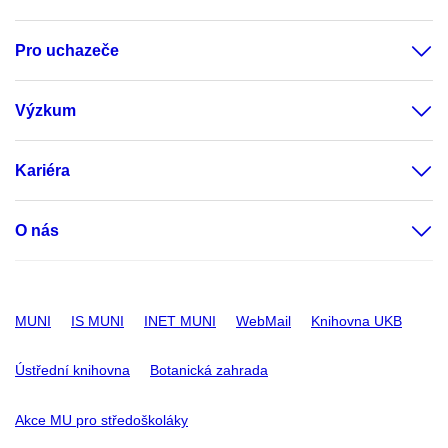
Pro uchazeče
Výzkum
Kariéra
O nás
MUNI
IS MUNI
INET MUNI
WebMail
Knihovna UKB
Ústřední knihovna
Botanická zahrada
Akce MU pro středoškoláky