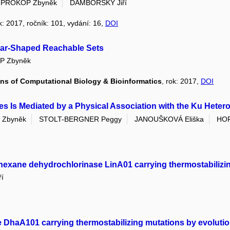
PROKOP Zbyněk
DAMBORSKÝ Jiří
ok: 2017, ročník: 101, vydání: 16,
DOI
tar-Shaped Reachable Sets
P Zbyněk
ions of Computational Biology & Bioinformatics
, rok: 2017,
DOI
s Is Mediated by a Physical Association with the Ku Heter
 Zbyněk
STOLT-BERGNER Peggy
JANOUŠKOVÁ Eliška
HOF
ane dehydrochlorinase LinA01 carrying thermostabilizi
í
DhaA101 carrying thermostabilizing mutations by evoluti