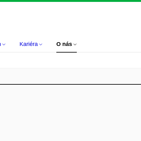
m
Kariéra
O nás