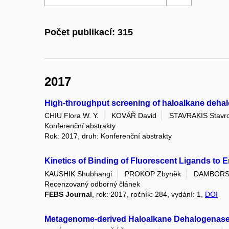
Počet publikací: 315
2017
High-throughput screening of haloalkane dehalo
CHIU Flora W. Y.
KOVÁŘ David
STAVRAKIS Stavr
Konferenční abstrakty
Rok: 2017, druh: Konferenční abstrakty
Kinetics of Binding of Fluorescent Ligands to
KAUSHIK Shubhangi
PROKOP Zbyněk
DAMBORSK
Recenzovaný odborný článek
FEBS Journal
, rok: 2017, ročník: 284, vydání: 1,
DOI
Metagenome-derived Haloalkane Dehalogenases 