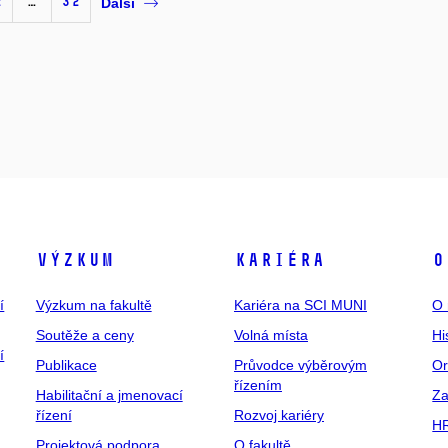
2
…
32
Další
Výzkum
Kariéra
O
í
Výzkum na fakultě
Kariéra na SCI MUNI
O 
Soutěže a ceny
Volná místa
Hi
í
Publikace
Průvodce výběrovým
Or
řízením
Habilitační a jmenovací
Za
řízení
Rozvoj kariéry
H
Projektová podpora
O fakultě