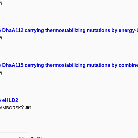
í
DhaA112 carrying thermostabilizing mutations by energy
í
DhaA115 carrying thermostabilizing mutations by combin
í
e eHLD2
AMBORSKÝ Jiří