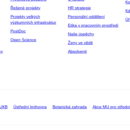
Ko
Řešené projekty
HR strategie
Kd
Projekty velkých
Personální oddělení
Úř
výzkumných infrastruktur
Etika v pracovním prostředí
PostDoc
Naše úspěchy
Open Science
Ženy ve vědě
ky
Absolventi
 UKB
Ústřední knihovna
Botanická zahrada
Akce MU pro středo