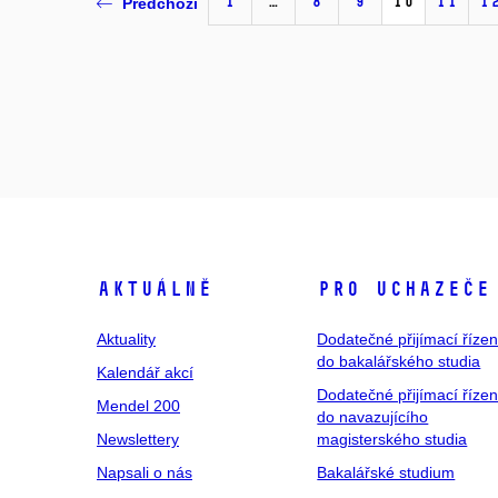
1
…
8
9
10
11
1
Předchozí
Aktuálně
Pro uchazeče
Aktuality
Dodatečné přijímací řízen
do bakalářského studia
Kalendář akcí
Dodatečné přijímací řízen
Mendel 200
do navazujícího
Newslettery
magisterského studia
Napsali o nás
Bakalářské studium