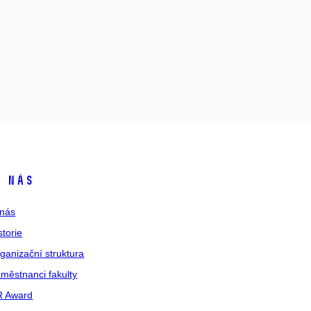
 nás
nás
storie
ganizační struktura
městnanci fakulty
R Award