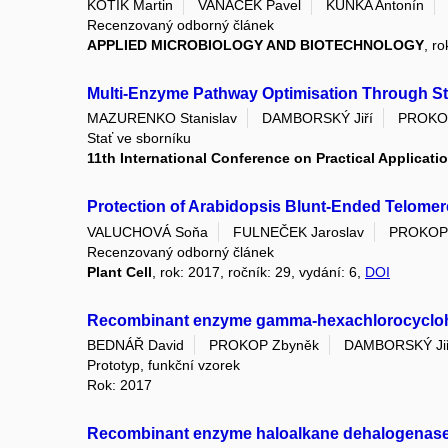
KOTÍK Martin
VAŇÁČEK Pavel
KUNKA Antonín
Recenzovaný odborný článek
APPLIED MICROBIOLOGY AND BIOTECHNOLOGY
, r
Multi-Enzyme Pathway Optimisation Through S
MAZURENKO Stanislav
DAMBORSKÝ Jiří
PROKO
Stať ve sborníku
11th International Conference on Practical Applicat
Protection of Arabidopsis Blunt-Ended Telomere
VALUCHOVÁ Soňa
FULNEČEK Jaroslav
PROKOP
Recenzovaný odborný článek
Plant Cell
, rok: 2017, ročník: 29, vydání: 6,
DOI
Recombinant enzyme gamma-hexachlorocyclohex
BEDNÁŘ David
PROKOP Zbyněk
DAMBORSKÝ Jiř
Prototyp, funkční vzorek
Rok: 2017
Recombinant enzyme haloalkane dehalogenase 