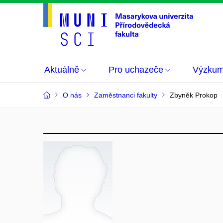
Aktuálně
Pro uchazeče
Výzku
O nás
Zaměstnanci fakulty
Zbyněk Prokop