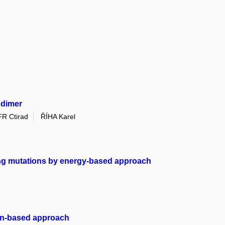
odimer
R Ctirad
ŘÍHA Karel
ng mutations by energy-based approach
on-based approach