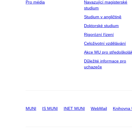
Pro média
Navazující magisterské
studium
Studium v angličtině
Doktorské studium
Rigorózní řízení
Celoživotní vzdělávání
Akce MU pro středoškolá
Důležité informace pro
uchazeče
MUNI
IS MUNI
INET MUNI
WebMail
Knihovna