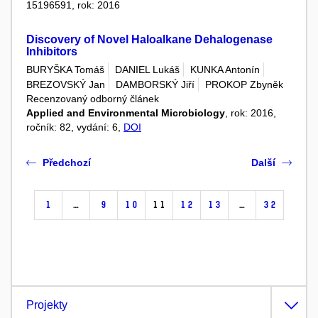
15196591, rok: 2016
Discovery of Novel Haloalkane Dehalogenase
Inhibitors
BURYŠKA Tomáš
DANIEL Lukáš
KUNKA Antonín
BREZOVSKÝ Jan
DAMBORSKÝ Jiří
PROKOP Zbyněk
Recenzovaný odborný článek
Applied and Environmental Microbiology
, rok: 2016,
ročník: 82, vydání: 6,
DOI
Předchozí
Další
1
…
9
10
11
12
13
…
32
Projekty