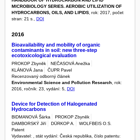
MICROBIOLOGY SERIES. AEROBIC UTILIZATION OF
HYDROCARBONS, OILS, AND LIPIDS
, rok: 2017, počet
stran: 21 s.,
DOI
2016
Bioavailability and mobility of organic
contaminants in soil: new three-step
ecotoxicological evaluation
PROKOP Zbyněk
NEČASOVÁ Anežka
KLÁNOVÁ Jana
ČUPR Pavel
Recenzovaný odborný článek
Environmental Science and Pollution Research
, rok:
2016, ročník: 23, vydání: 5,
DOI
Device for Detection of Halogenated
Hydrocarbons
BIDMANOVÁ Šárka
PROKOP Zbyněk
DAMBORSKÝ Jiří
DÜRKOP A.
WOLFBEIS O.S.
Patent
Vydavatel: , stát vydání: Česká republika, číslo patentu: