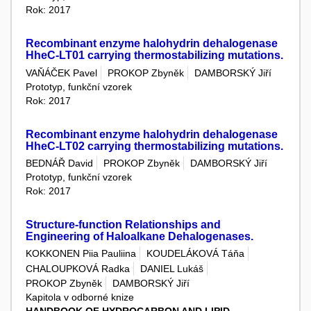
Rok: 2017
Recombinant enzyme halohydrin dehalogenase
HheC-LT01 carrying thermostabilizing mutations.
VAŇÁČEK Pavel
PROKOP Zbyněk
DAMBORSKÝ Jiří
Prototyp, funkční vzorek
Rok: 2017
Recombinant enzyme halohydrin dehalogenase
HheC-LT02 carrying thermostabilizing mutations.
BEDNÁŘ David
PROKOP Zbyněk
DAMBORSKÝ Jiří
Prototyp, funkční vzorek
Rok: 2017
Structure-function Relationships and
Engineering of Haloalkane Dehalogenases.
KOKKONEN Piia Pauliina
KOUDELÁKOVÁ Táňa
CHALOUPKOVÁ Radka
DANIEL Lukáš
PROKOP Zbyněk
DAMBORSKÝ Jiří
Kapitola v odborné knize
HANDBOOK OF HYDROCARBON AND LIPID