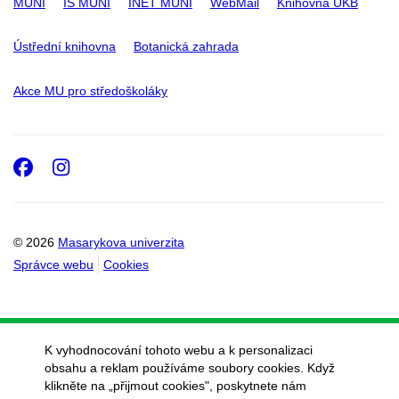
MUNI
IS MUNI
INET MUNI
WebMail
Knihovna UKB
Ústřední knihovna
Botanická zahrada
Akce MU pro středoškoláky
Facebook
Instagram
© 2026
Masarykova univerzita
Správce webu
Cookies
K vyhodnocování tohoto webu a k personalizaci
obsahu a reklam používáme soubory cookies. Když
klikněte na „přijmout cookies", poskytnete nám