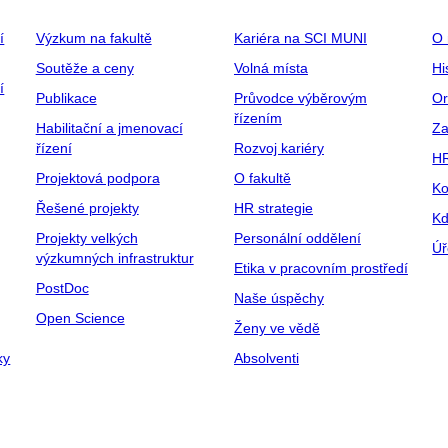
í
Výzkum na fakultě
Kariéra na SCI MUNI
O 
Soutěže a ceny
Volná místa
Hi
í
Publikace
Průvodce výběrovým
Or
řízením
Habilitační a jmenovací
Za
řízení
Rozvoj kariéry
H
Projektová podpora
O fakultě
Ko
Řešené projekty
HR strategie
Kd
Projekty velkých
Personální oddělení
Úř
výzkumných infrastruktur
Etika v pracovním prostředí
PostDoc
Naše úspěchy
Open Science
Ženy ve vědě
ky
Absolventi