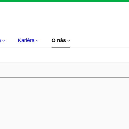
m
Kariéra
O nás