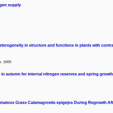
rogen supply
heterogeneity in structure and functions in plants with contr
ok: 2005
 in autumn for internal nitrogen reserves and spring growt
zomatous Grass Calamagrostis epigejos During Regrowth Afte