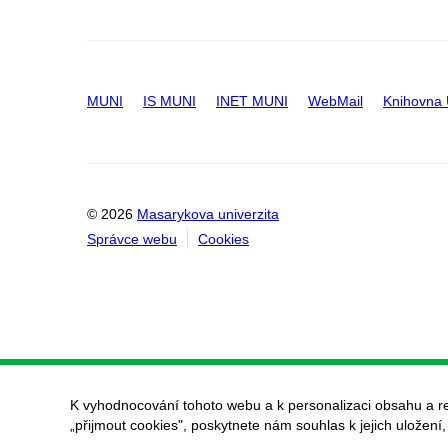
MUNI
IS MUNI
INET MUNI
WebMail
Knihovna
© 2026
Masarykova univerzita
Správce webu
Cookies
K vyhodnocování tohoto webu a k personalizaci obsahu a r
„přijmout cookies", poskytnete nám souhlas k jejich uložení