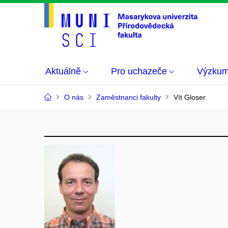
Aktuálně
Pro uchazeče
Výzku
O nás
Zaměstnanci fakulty
Vít Gloser