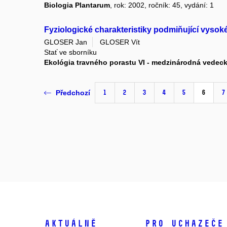
Biologia Plantarum
, rok: 2002, ročník: 45, vydání: 1
Fyziologické charakteristiky podmiňující vysok
GLOSER Jan
GLOSER Vít
Stať ve sborníku
Ekológia travného porastu VI - medzinárodná vedec
1
2
3
4
5
6
7
Předchozí
Aktuálně
Pro uchazeče