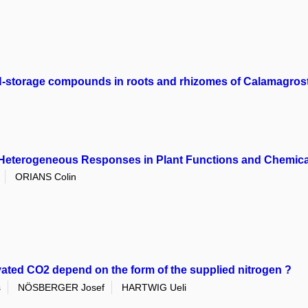
-storage compounds in roots and rhizomes of Calamagrostis
 to Heterogeneous Responses in Plant Functions and Chemi
ORIANS Colin
vated CO2 depend on the form of the supplied nitrogen ?
s
NÖSBERGER Josef
HARTWIG Ueli