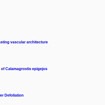
asting vascular architecture
h of Calamagrostis epigejos
r Defoliation