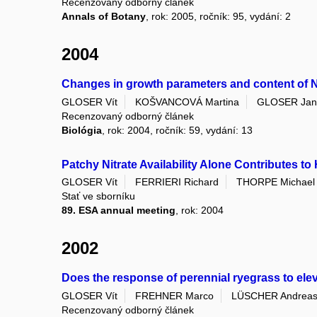
Recenzovaný odborný článek
Annals of Botany
, rok: 2005, ročník: 95, vydání: 2
2004
Changes in growth parameters and content of N
GLOSER Vít
KOŠVANCOVÁ Martina
GLOSER Jan
Recenzovaný odborný článek
Biológia
, rok: 2004, ročník: 59, vydání: 13
Patchy Nitrate Availability Alone Contributes
GLOSER Vít
FERRIERI Richard
THORPE Michael
Stať ve sborníku
89. ESA annual meeting
, rok: 2004
2002
Does the response of perennial ryegrass to ele
GLOSER Vít
FREHNER Marco
LÜSCHER Andrea
Recenzovaný odborný článek