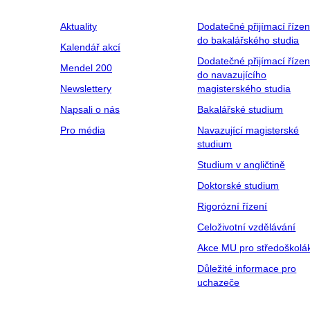
Aktuality
Dodatečné přijímací řízen
do bakalářského studia
Kalendář akcí
Dodatečné přijímací řízen
Mendel 200
do navazujícího
Newslettery
magisterského studia
Napsali o nás
Bakalářské studium
Pro média
Navazující magisterské
studium
Studium v angličtině
Doktorské studium
Rigorózní řízení
Celoživotní vzdělávání
Akce MU pro středoškolá
Důležité informace pro
uchazeče