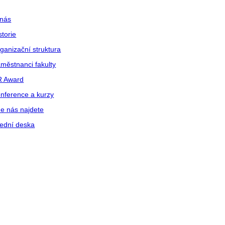
nás
storie
ganizační struktura
městnanci fakulty
R Award
nference a kurzy
e nás najdete
ední deska