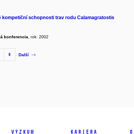
é kompetiční schopnosti trav rodu Calamagratostis
ká konferencia
, rok: 2002
8
Další
Výzkum
Kariéra
O