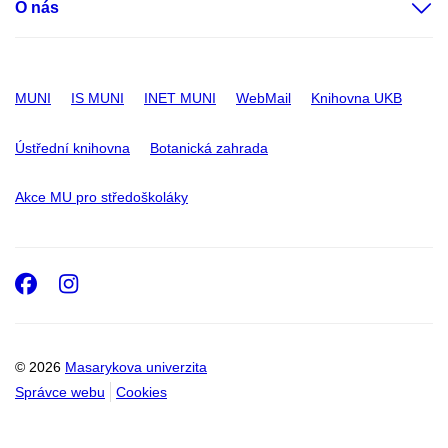
O nás
MUNI
IS MUNI
INET MUNI
WebMail
Knihovna UKB
Ústřední knihovna
Botanická zahrada
Akce MU pro středoškoláky
Facebook
Instagram
© 2026
Masarykova univerzita
Správce webu
Cookies