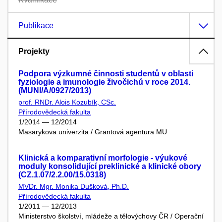
Publikace
Projekty
Podpora výzkumné činnosti studentů v oblasti
fyziologie a imunologie živočichů v roce 2014.
(MUNI/A/0927/2013)
prof. RNDr. Alois Kozubík, CSc.
Přírodovědecká fakulta
1/2014 — 12/2014
Masarykova univerzita / Grantová agentura MU
Klinická a komparativní morfologie - výukové
moduly konsolidující preklinické a klinické obory
(CZ.1.07/2.2.00/15.0318)
MVDr. Mgr. Monika Dušková, Ph.D.
Přírodovědecká fakulta
1/2011 — 12/2013
Ministerstvo školství, mládeže a tělovýchovy ČR / Operační