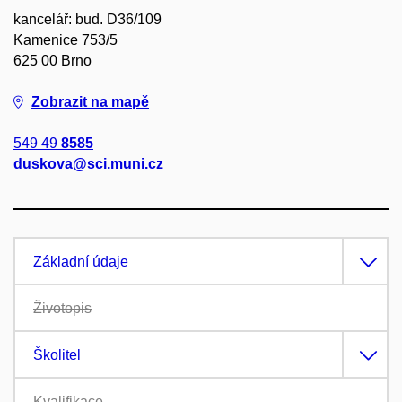
kancelář: bud. D36/109
Kamenice 753/5
625 00 Brno
Zobrazit na mapě
549 49
8585
duskova@sci.muni.cz
Základní údaje
Životopis
Školitel
Kvalifikace