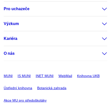
Pro uchazeče
Výzkum
Kariéra
O nás
MUNI
IS MUNI
INET MUNI
WebMail
Knihovna UKB
Ústřední knihovna
Botanická zahrada
Akce MU pro středoškoláky