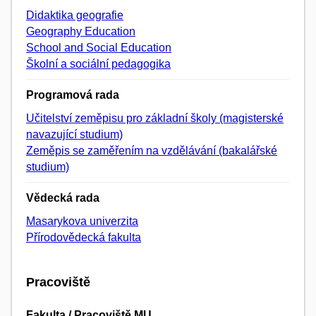
Didaktika geografie
Geography Education
School and Social Education
Školní a sociální pedagogika
Programová rada
Učitelství zeměpisu pro základní školy (magisterské
navazující studium)
Zeměpis se zaměřením na vzdělávání (bakalářské
studium)
Vědecká rada
Masarykova univerzita
Přírodovědecká fakulta
Pracoviště
Fakulta / Pracoviště MU