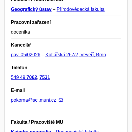
Geografický ústav
–
Přírodovědecká fakulta
Pracovní zařazení
docentka
Kancelář
pav. 05/02026
–
Kotlářská 267/2, Veveří, Brno
Telefon
549 49
7062
,
7531
E-mail
pokorna@sci.muni.cz
Fakulta / Pracoviště MU
Katedra geografie
–
Pedagogická fakulta