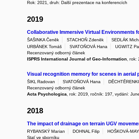
Rok: 2021, druh: Další prezentace na konferencích
2019
Collaborative Immersive Virtual Environments 
ŠAŠINKA Čeněk
STACHOŇ Zdeněk
SEDLÁK Mich
URBÁNEK Tomáš
SVATOŇOVÁ Hana
UGWITZ Pa
Recenzovaný odborný článek
ISPRS International Journal of Geo-Information
, rok:
Visual recognition memory for scenes in aerial 
ŠIKL Radovan
SVATOŇOVÁ Hana
DĚCHTĚRENKO 
Recenzovaný odborný článek
Acta Psychologica
, rok: 2019, ročník: 197, vydání: Ju
2018
The impact of drainage on terrain UGV moveme
RYBANSKÝ Marian
DOHNAL Filip
HOŠKOVÁ-MAY
Stať ve sborníku