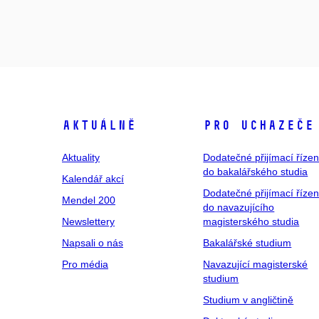
Aktuálně
Pro uchazeče
Aktuality
Dodatečné přijímací řízen
do bakalářského studia
Kalendář akcí
Dodatečné přijímací řízen
Mendel 200
do navazujícího
Newslettery
magisterského studia
Napsali o nás
Bakalářské studium
Pro média
Navazující magisterské
studium
Studium v angličtině