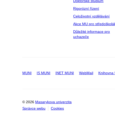
Doktorské studium
Rigorózní řízení
Celoživotní vzdělávání
Akce MU pro středoškolá
Důležité informace pro
uchazeče
MUNI
IS MUNI
INET MUNI
WebMail
Knihovna
© 2026
Masarykova univerzita
Správce webu
Cookies