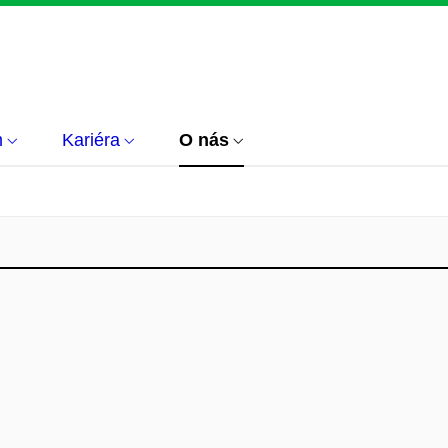
m
Kariéra
O nás