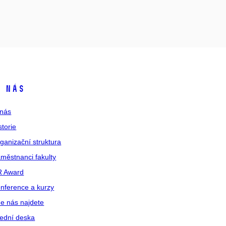
 nás
nás
storie
ganizační struktura
městnanci fakulty
R Award
nference a kurzy
e nás najdete
ední deska