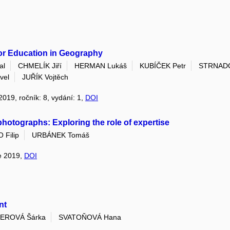
for Education in Geography
al
CHMELÍK Jiří
HERMAN Lukáš
KUBÍČEK Petr
STRNADO
vel
JUŘÍK Vojtěch
 2019, ročník: 8, vydání: 1,
DOI
photographs: Exploring the role of expertise
Filip
URBÁNEK Tomáš
ne 2019,
DOI
nt
EROVÁ Šárka
SVATOŇOVÁ Hana