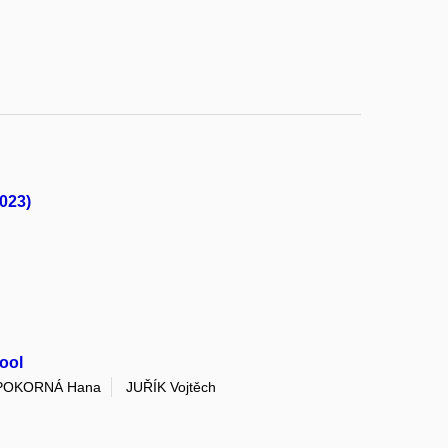
2023)
hool
POKORNÁ Hana
JUŘÍK Vojtěch