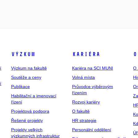
Výzkum
Kariéra
O
í
Výzkum na fakultě
Kariéra na SCI MUNI
O 
Soutěže a ceny
Volná místa
Hi
í
Publikace
Průvodce výběrovým
Or
řízením
Habilitační a jmenovací
Za
řízení
Rozvoj kariéry
H
Projektová podpora
O fakultě
Ko
Řešené projekty
HR strategie
Kd
Projekty velkých
Personální oddělení
Úř
výzkumných infrastruktur