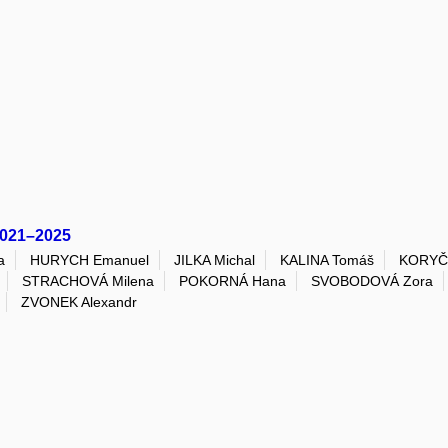
2021–2025
a
HURYCH Emanuel
JILKA Michal
KALINA Tomáš
KORYČ
STRACHOVÁ Milena
POKORNÁ Hana
SVOBODOVÁ Zora
ZVONEK Alexandr