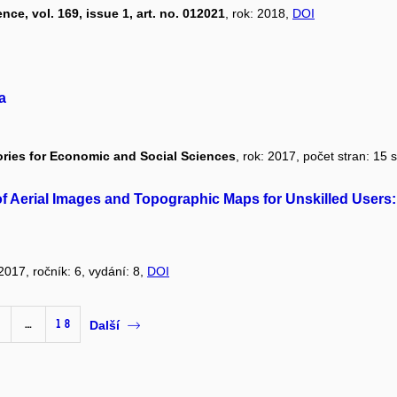
ce, vol. 169, issue 1, art. no. 012021
, rok: 2018,
DOI
a
ories for Economic and Social Sciences
, rok: 2017, počet stran: 15 s
of Aerial Images and Topographic Maps for Unskilled Users: 
 2017, ročník: 6, vydání: 8,
DOI
…
18
Další