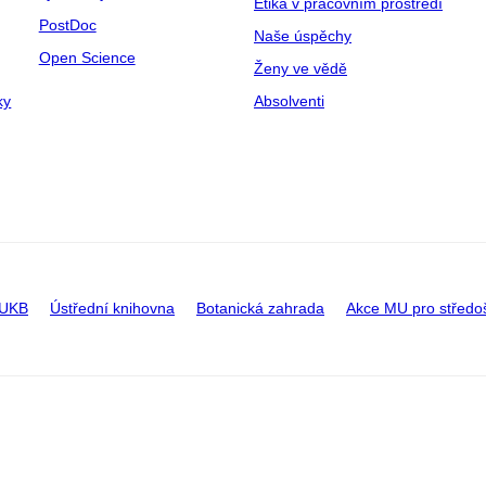
Etika v pracovním prostředí
PostDoc
Naše úspěchy
Open Science
Ženy ve vědě
ky
Absolventi
 UKB
Ústřední knihovna
Botanická zahrada
Akce MU pro středo