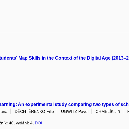
dents' Map Skills in the Context of the Digital Age (2013–
 learning: An experimental study comparing two types of sc
ana
DĚCHTĚRENKO Filip
UGWITZ Pavel
CHMELÍK Jiří
čník: 40, vydání: 4,
DOI