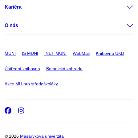
Kariéra
O nás
MUNI
IS MUNI
INET MUNI
WebMail
Knihovna UKB
Ústřední knihovna
Botanická zahrada
Akce MU pro středoškoláky
Facebook
Instagram
© 2026
Masarykova univerzita