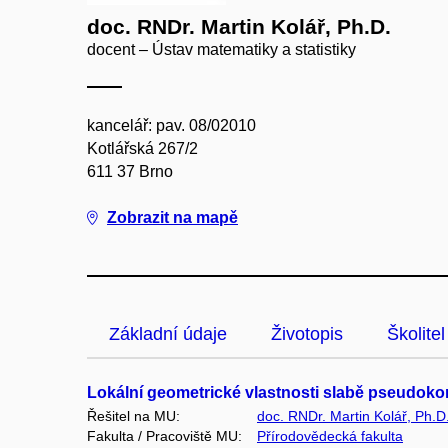
doc. RNDr. Martin Kolář, Ph.D.
docent – Ústav matematiky a statistiky
kancelář: pav. 08/02010
Kotlářská 267/2
611 37 Brno
Zobrazit na mapě
Základní údaje
Životopis
Školitel
Lokální geometrické vlastnosti slabě pseudoko
Řešitel na MU:
doc. RNDr. Martin Kolář, Ph.D
Fakulta / Pracoviště MU:
Přírodovědecká fakulta