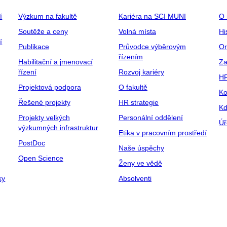
í
Výzkum na fakultě
Kariéra na SCI MUNI
O 
Soutěže a ceny
Volná místa
Hi
í
Publikace
Průvodce výběrovým
Or
řízením
Habilitační a jmenovací
Za
řízení
Rozvoj kariéry
H
Projektová podpora
O fakultě
Ko
Řešené projekty
HR strategie
Kd
Projekty velkých
Personální oddělení
Úř
výzkumných infrastruktur
Etika v pracovním prostředí
PostDoc
Naše úspěchy
Open Science
Ženy ve vědě
ky
Absolventi