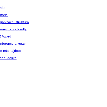
nás
storie
ganizační struktura
městnanci fakulty
R Award
nference a kurzy
e nás najdete
ední deska