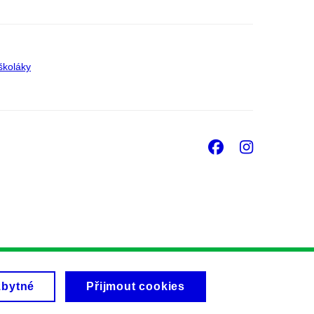
školáky
Facebook
Insta
zbytné
Přijmout cookies