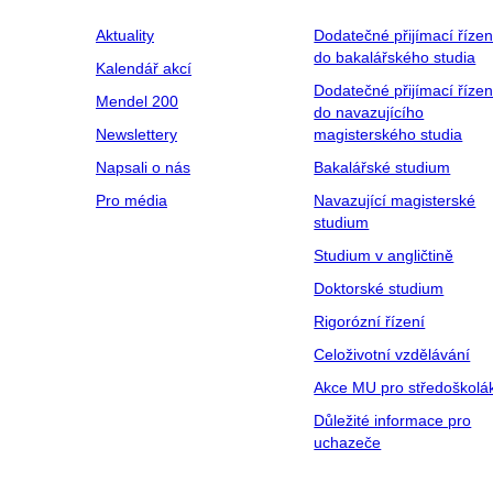
Aktuality
Dodatečné přijímací řízen
do bakalářského studia
Kalendář akcí
Dodatečné přijímací řízen
Mendel 200
do navazujícího
Newslettery
magisterského studia
Napsali o nás
Bakalářské studium
Pro média
Navazující magisterské
studium
Studium v angličtině
Doktorské studium
Rigorózní řízení
Celoživotní vzdělávání
Akce MU pro středoškolá
Důležité informace pro
uchazeče