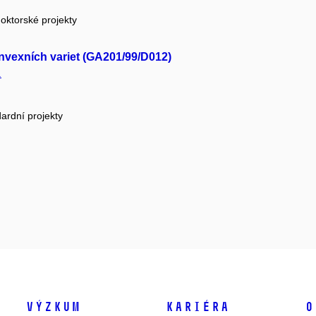
oktorské projekty
nvexních variet (GA201/99/D012)
.
ardní projekty
Výzkum
Kariéra
O