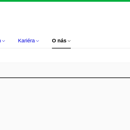
m
Kariéra
O nás