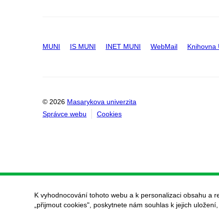
MUNI
IS MUNI
INET MUNI
WebMail
Knihovna
© 2026
Masarykova univerzita
Správce webu
Cookies
K vyhodnocování tohoto webu a k personalizaci obsahu a r
„přijmout cookies", poskytnete nám souhlas k jejich uložení