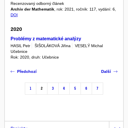
Recenzovaný odborný článek
Archiv der Mathematik
, rok: 2021, ročník: 117, vydání: 6,
DOI
2020
Problémy z matematické analýzy
HASIL Petr
ŠIŠOLÁKOVÁ Jiřina
VESELÝ Michal
Učebnice
Rok: 2020, druh: Učebnice
Předchozí
Další
1
2
3
4
5
6
7