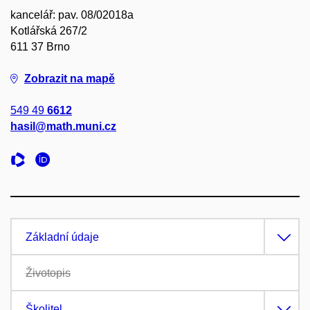
kancelář: pav. 08/02018a
Kotlářská 267/2
611 37 Brno
Zobrazit na mapě
549 49
6612
hasil@math.muni.cz
Základní údaje
Životopis
Školitel