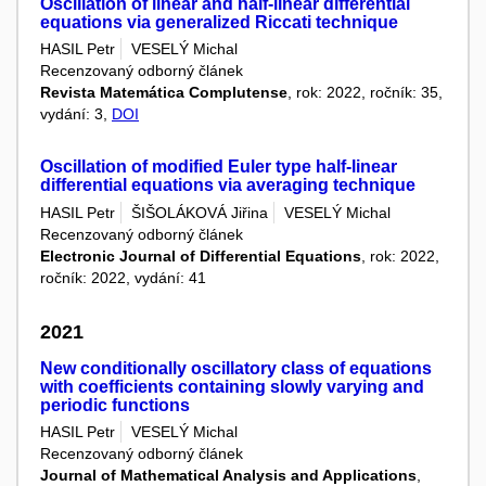
Oscillation of linear and half-linear differential
equations via generalized Riccati technique
HASIL Petr
VESELÝ Michal
Recenzovaný odborný článek
Revista Matemática Complutense
, rok: 2022, ročník: 35,
vydání: 3,
DOI
Oscillation of modified Euler type half-linear
differential equations via averaging technique
HASIL Petr
ŠIŠOLÁKOVÁ Jiřina
VESELÝ Michal
Recenzovaný odborný článek
Electronic Journal of Differential Equations
, rok: 2022,
ročník: 2022, vydání: 41
2021
New conditionally oscillatory class of equations
with coefficients containing slowly varying and
periodic functions
HASIL Petr
VESELÝ Michal
Recenzovaný odborný článek
Journal of Mathematical Analysis and Applications
,