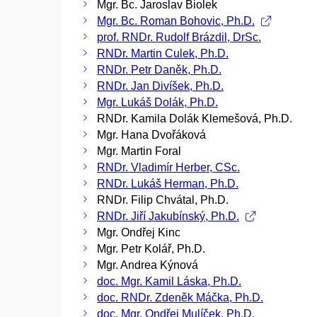
Mgr. Bc. Jaroslav Biolek
Mgr. Bc. Roman Bohovic, Ph.D.
prof. RNDr. Rudolf Brázdil, DrSc.
RNDr. Martin Culek, Ph.D.
RNDr. Petr Daněk, Ph.D.
RNDr. Jan Divíšek, Ph.D.
Mgr. Lukáš Dolák, Ph.D.
RNDr. Kamila Dolák Klemešová, Ph.D.
Mgr. Hana Dvořáková
Mgr. Martin Foral
RNDr. Vladimír Herber, CSc.
RNDr. Lukáš Herman, Ph.D.
RNDr. Filip Chvátal, Ph.D.
RNDr. Jiří Jakubínský, Ph.D.
Mgr. Ondřej Kinc
Mgr. Petr Kolář, Ph.D.
Mgr. Andrea Kýnová
doc. Mgr. Kamil Láska, Ph.D.
doc. RNDr. Zdeněk Máčka, Ph.D.
doc. Mgr. Ondřej Mulíček, Ph.D.