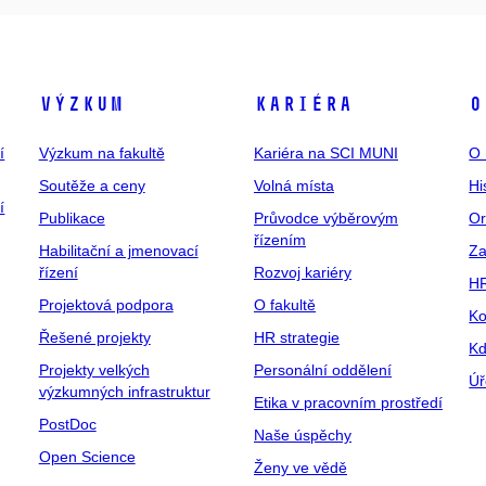
Výzkum
Kariéra
O
í
Výzkum na fakultě
Kariéra na SCI MUNI
O 
Soutěže a ceny
Volná místa
Hi
í
Publikace
Průvodce výběrovým
Or
řízením
Habilitační a jmenovací
Za
řízení
Rozvoj kariéry
H
Projektová podpora
O fakultě
Ko
Řešené projekty
HR strategie
Kd
Projekty velkých
Personální oddělení
Úř
výzkumných infrastruktur
Etika v pracovním prostředí
PostDoc
Naše úspěchy
Open Science
Ženy ve vědě