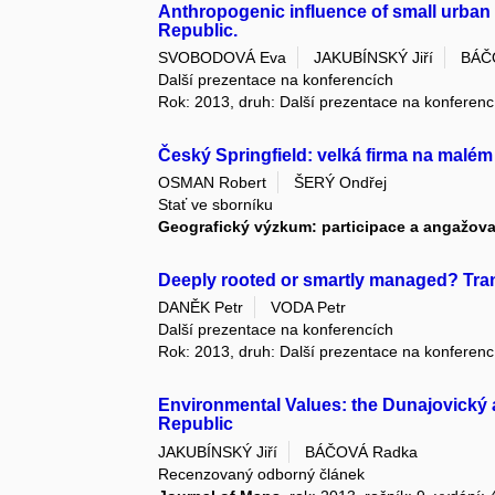
Anthropogenic influence of small urban
Republic.
SVOBODOVÁ Eva
JAKUBÍNSKÝ Jiří
BÁČ
Další prezentace na konferencích
Rok: 2013, druh: Další prezentace na konferenc
Český Springfield: velká firma na malé
OSMAN Robert
ŠERÝ Ondřej
Stať ve sborníku
Geografický výzkum: participace a angažov
Deeply rooted or smartly managed? Tra
DANĚK Petr
VODA Petr
Další prezentace na konferencích
Rok: 2013, druh: Další prezentace na konferenc
Environmental Values: the Dunajovický
Republic
JAKUBÍNSKÝ Jiří
BÁČOVÁ Radka
Recenzovaný odborný článek