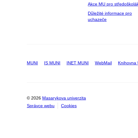
Akce MU pro středoškolá
Důležité informace pro
uchazeče
MUNI
IS MUNI
INET MUNI
WebMail
Knihovna
© 2026
Masarykova univerzita
Správce webu
Cookies