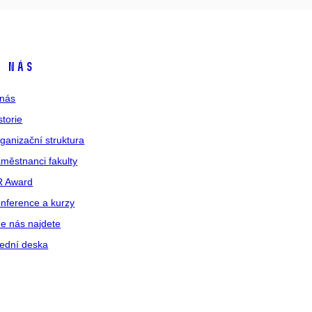
 nás
nás
storie
ganizační struktura
městnanci fakulty
R Award
nference a kurzy
e nás najdete
ední deska