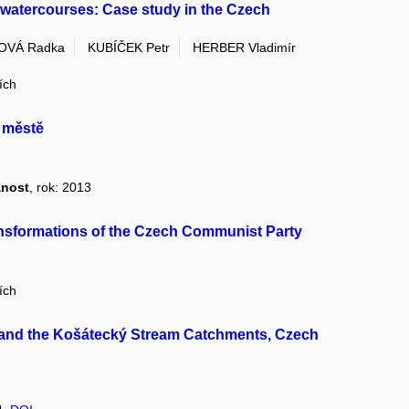
 watercourses: Case study in the Czech
OVÁ Radka
KUBÍČEK Petr
HERBER Vladimír
ích
m městě
anost
, rok: 2013
nsformations of the Czech Communist Party
ích
 and the Košátecký Stream Catchments, Czech