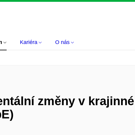
m
Kariéra
O nás
ntální změny v krajinné
bE)