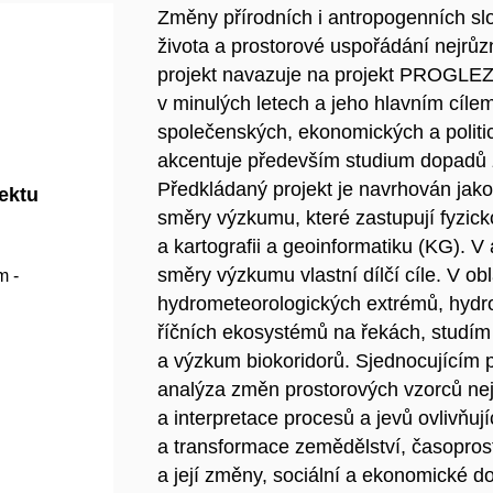
Změny přírodních i antropogenních slož
života a prostorové uspořádání nejrůzn
projekt navazuje na projekt PROGLEZ
v minulých letech a jeho hlavním cíle
společenských, ekonomických a politic
akcentuje především studium dopadů z
Předkládaný projekt je navrhován jako 
jektu
směry výzkumu, které zastupují fyzicko
a kartografii a geoinformatiku (KG). V 
směry výzkumu vlastní dílčí cíle. V o
m -
hydrometeorologických extrémů, hydro
říčních ekosystémů na řekách, studím 
a výzkum biokoridorů. Sjednocujícím
analýza změn prostorových vzorců nejr
a interpretace procesů a jevů ovlivňuj
a transformace zemědělství, časopros
a její změny, sociální a ekonomické d