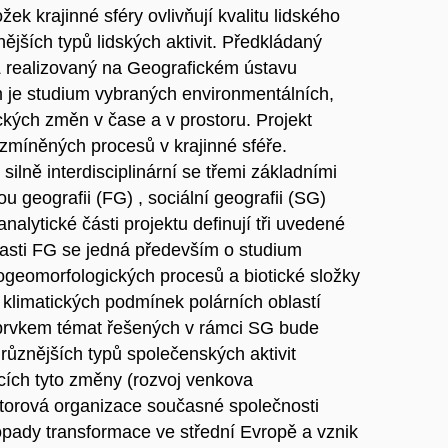
ek krajinné sféry ovlivňují kvalitu lidského
ějších typů lidských aktivit. Předkládaný
 realizovaný na Geografickém ústavu
m je studium vybraných environmentálních,
kých změn v čase a v prostoru. Projekt
míněných procesů v krajinné sféře.
silně interdisciplinární se třemi základními
u geografii (FG) , sociální geografii (SG)
analytické části projektu definují tři uvedené
blasti FG se jedná především o studium
geomorfologických procesů a biotické složky
klimatických podmínek polárních oblastí
 prvkem témat řešených v rámci SG bude
ůznějších typů společenských aktivit
ících tyto změny (rozvoj venkova
torová organizace současné společnosti
opady transformace ve střední Evropě a vznik