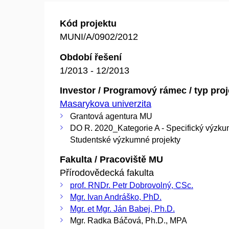
Kód projektu
MUNI/A/0902/2012
Období řešení
1/2013 - 12/2013
Investor / Programový rámec / typ pro
Masarykova univerzita
Grantová agentura MU
DO R. 2020_Kategorie A - Specifický výzku
Studentské výzkumné projekty
Fakulta / Pracoviště MU
Přírodovědecká fakulta
prof. RNDr. Petr Dobrovolný, CSc.
Mgr. Ivan Andráško, PhD.
Mgr. et Mgr. Ján Babej, Ph.D.
Mgr. Radka Báčová, Ph.D., MPA