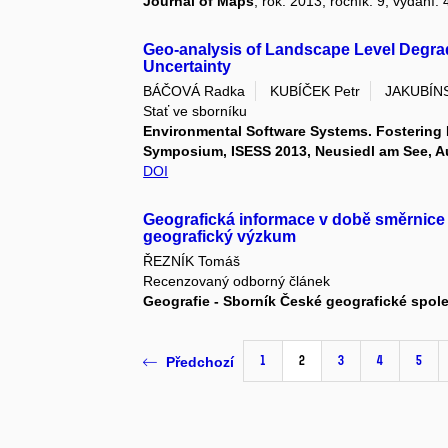
Journal of Maps
, rok: 2013, ročník: 9, vydání: 
Geo-analysis of Landscape Level Degra
Uncertainty
BÁČOVÁ Radka
KUBÍČEK Petr
JAKUBÍNS
Stať ve sborníku
Environmental Software Systems. Fostering I
Symposium, ISESS 2013, Neusiedl am See, Aus
DOI
Geografická informace v době směrnice I
geografický výzkum
ŘEZNÍK Tomáš
Recenzovaný odborný článek
Geografie - Sborník České geografické spol
1
2
3
4
5
Předchozí