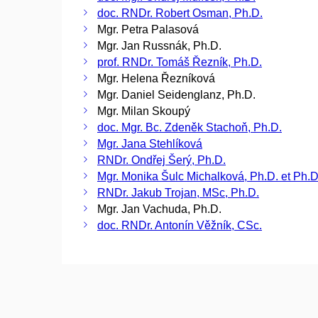
doc. RNDr. Robert Osman, Ph.D.
Mgr. Petra Palasová
Mgr. Jan Russnák, Ph.D.
prof. RNDr. Tomáš Řezník, Ph.D.
Mgr. Helena Řezníková
Mgr. Daniel Seidenglanz, Ph.D.
Mgr. Milan Skoupý
doc. Mgr. Bc. Zdeněk Stachoň, Ph.D.
Mgr. Jana Stehlíková
RNDr. Ondřej Šerý, Ph.D.
Mgr. Monika Šulc Michalková, Ph.D. et Ph.D
RNDr. Jakub Trojan, MSc, Ph.D.
Mgr. Jan Vachuda, Ph.D.
doc. RNDr. Antonín Věžník, CSc.