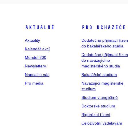
Aktuálně
Pro uchazeče
Aktuality
Dodatečné přijímací řízen
do bakalářského studia
Kalendář akcí
Dodatečné přijímací řízen
Mendel 200
do navazujícího
Newslettery
magisterského studia
Napsali o nás
Bakalářské studium
Pro média
Navazující magisterské
studium
Studium v angličtině
Doktorské studium
Rigorózní řízení
Celoživotní vzdělávání