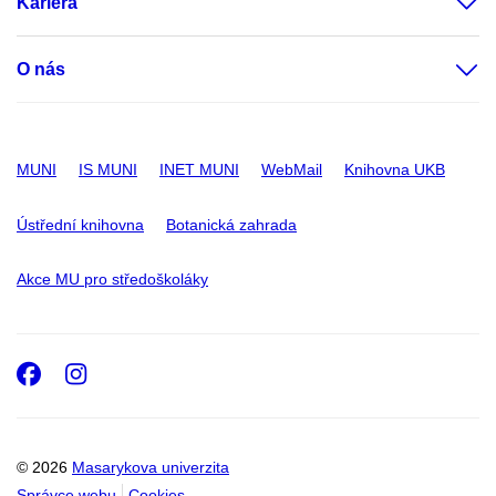
Kariéra
O nás
MUNI
IS MUNI
INET MUNI
WebMail
Knihovna UKB
Ústřední knihovna
Botanická zahrada
Akce MU pro středoškoláky
Facebook
Instagram
© 2026
Masarykova univerzita
Správce webu
Cookies