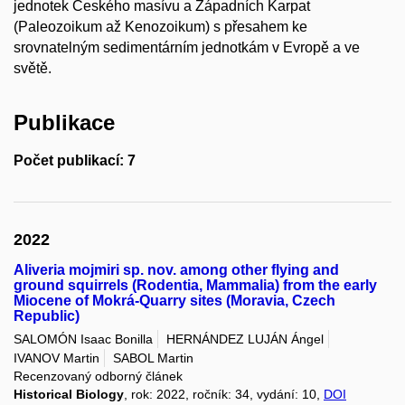
jednotek Českého masívu a Západních Karpat
(Paleozoikum až Kenozoikum) s přesahem ke
srovnatelným sedimentárním jednotkám v Evropě a ve
světě.
Publikace
Počet publikací: 7
2022
Aliveria mojmiri sp. nov. among other flying and
ground squirrels (Rodentia, Mammalia) from the early
Miocene of Mokrá-Quarry sites (Moravia, Czech
Republic)
SALOMÓN Isaac Bonilla
HERNÁNDEZ LUJÁN Ángel
IVANOV Martin
SABOL Martin
Recenzovaný odborný článek
Historical Biology
, rok: 2022, ročník: 34, vydání: 10,
DOI