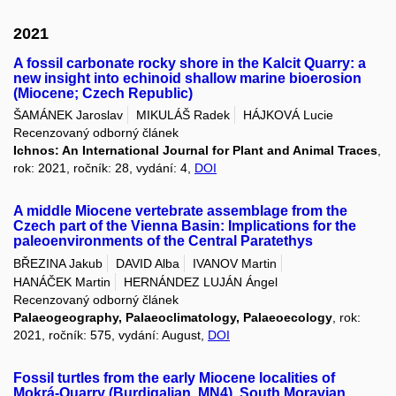
2021
A fossil carbonate rocky shore in the Kalcit Quarry: a
new insight into echinoid shallow marine bioerosion
(Miocene; Czech Republic)
ŠAMÁNEK Jaroslav
MIKULÁŠ Radek
HÁJKOVÁ Lucie
Recenzovaný odborný článek
Ichnos: An International Journal for Plant and Animal Traces
,
rok: 2021, ročník: 28, vydání: 4,
DOI
A middle Miocene vertebrate assemblage from the
Czech part of the Vienna Basin: Implications for the
paleoenvironments of the Central Paratethys
BŘEZINA Jakub
DAVID Alba
IVANOV Martin
HANÁČEK Martin
HERNÁNDEZ LUJÁN Ángel
Recenzovaný odborný článek
Palaeogeography, Palaeoclimatology, Palaeoecology
, rok:
2021, ročník: 575, vydání: August,
DOI
Fossil turtles from the early Miocene localities of
Mokrá-Quarry (Burdigalian, MN4), South Moravian