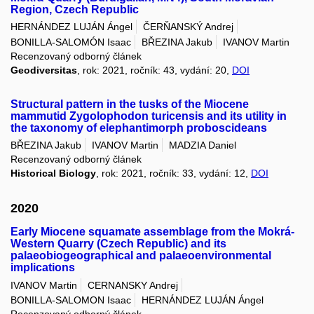
Region, Czech Republic
HERNÁNDEZ LUJÁN Ángel
ČERŇANSKÝ Andrej
BONILLA-SALOMÓN Isaac
BŘEZINA Jakub
IVANOV Martin
Recenzovaný odborný článek
Geodiversitas
, rok: 2021, ročník: 43, vydání: 20,
DOI
Structural pattern in the tusks of the Miocene
mammutid Zygolophodon turicensis and its utility in
the taxonomy of elephantimorph proboscideans
BŘEZINA Jakub
IVANOV Martin
MADZIA Daniel
Recenzovaný odborný článek
Historical Biology
, rok: 2021, ročník: 33, vydání: 12,
DOI
2020
Early Miocene squamate assemblage from the Mokrá-
Western Quarry (Czech Republic) and its
palaeobiogeographical and palaeoenvironmental
implications
IVANOV Martin
CERNANSKY Andrej
BONILLA-SALOMON Isaac
HERNÁNDEZ LUJÁN Ángel
Recenzovaný odborný článek