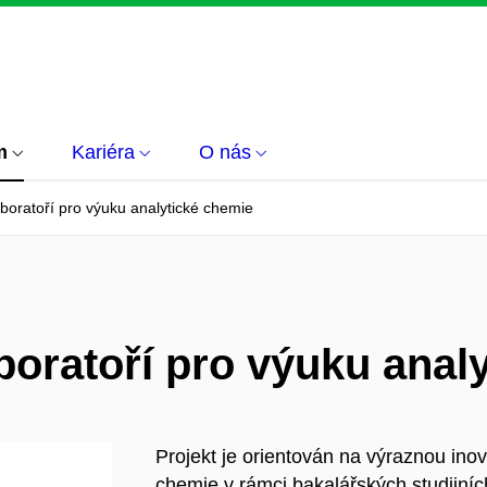
m
Kariéra
O nás
aboratoří pro výuku analytické chemie
aboratoří pro výuku anal
Projekt je orientován na výraznou inov
chemie v rámci bakalářských studijní