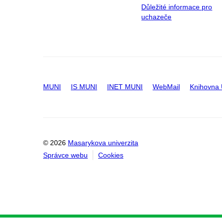
Důležité informace pro
uchazeče
MUNI
IS MUNI
INET MUNI
WebMail
Knihovna
© 2026
Masarykova univerzita
Správce webu
Cookies