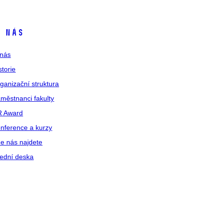
 nás
nás
storie
ganizační struktura
městnanci fakulty
R Award
nference a kurzy
e nás najdete
ední deska