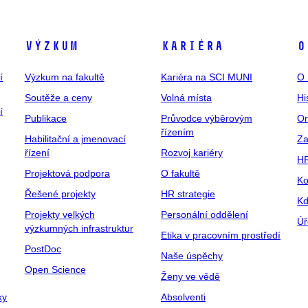
Výzkum
Kariéra
O
í
Výzkum na fakultě
Kariéra na SCI MUNI
O 
Soutěže a ceny
Volná místa
Hi
í
Publikace
Průvodce výběrovým
Or
řízením
Habilitační a jmenovací
Za
řízení
Rozvoj kariéry
H
Projektová podpora
O fakultě
Ko
Řešené projekty
HR strategie
Kd
Projekty velkých
Personální oddělení
Úř
výzkumných infrastruktur
Etika v pracovním prostředí
PostDoc
Naše úspěchy
Open Science
Ženy ve vědě
ky
Absolventi