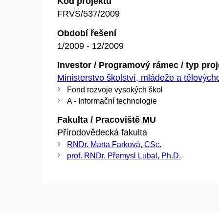
Kód projektu
FRVS/537/2009
Období řešení
1/2009 - 12/2009
Investor / Programový rámec / typ pro
Ministerstvo školství, mládeže a tělovýc
Fond rozvoje vysokých škol
A - Informační technologie
Fakulta / Pracoviště MU
Přírodovědecká fakulta
RNDr. Marta Farková, CSc.
prof. RNDr. Přemysl Lubal, Ph.D.