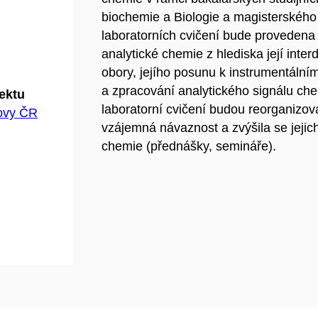
biochemie a Biologie a magisterského
laboratorních cvičení bude provedena
analytické chemie z hlediska její inter
obory, jejího posunu k instrumentáln
a zpracování analytického signálu c
jektu
laboratorní cvičení budou reorganizová
hovy ČR
vzájemná návaznost a zvýšila se jejic
chemie (přednášky, semináře).