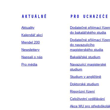
Aktuálně
Pro uchazeče
Aktuality
Dodatečné přijímací řízen
do bakalářského studia
Kalendář akcí
Dodatečné přijímací řízen
Mendel 200
do navazujícího
Newslettery
magisterského studia
Napsali o nás
Bakalářské studium
Pro média
Navazující magisterské
studium
Studium v angličtině
Doktorské studium
Rigorózní řízení
Celoživotní vzdělávání
Akce MU pro středoškolá