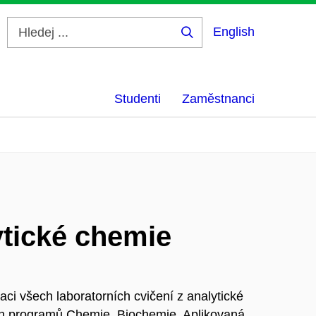
English
Hledej
...
Studenti
Zaměstnanci
ytické chemie
aci všech laboratorních cvičení z analytické
ch programů Chemie, Biochemie, Aplikovaná