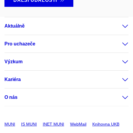
DALŠÍ UDÁLOSTI
Aktuálně
Pro uchazeče
Výzkum
Kariéra
O nás
MUNI
IS MUNI
INET MUNI
WebMail
Knihovna UKB