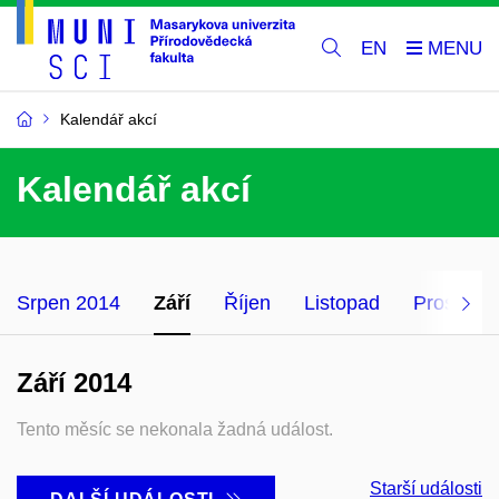
EN
Kalendář akcí
Kalendář akcí
Srpen 2014
Září
Říjen
Listopad
Prosinec
Září 2014
Tento měsíc se nekonala žadná událost.
Starší události