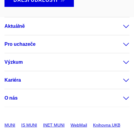
DALŠÍ UDÁLOSTI
Aktuálně
Pro uchazeče
Výzkum
Kariéra
O nás
MUNI
IS MUNI
INET MUNI
WebMail
Knihovna UKB