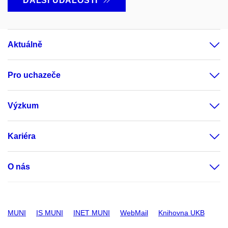
DALŠÍ UDÁLOSTI
Aktuálně
Pro uchazeče
Výzkum
Kariéra
O nás
MUNI
IS MUNI
INET MUNI
WebMail
Knihovna UKB