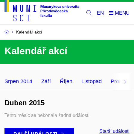
EN
Kalendář akcí
Kalendář akcí
Srpen 2014
Září
Říjen
Listopad
Prosinec
Duben 2015
Tento měsíc se nekonala žadná událost.
Starší události