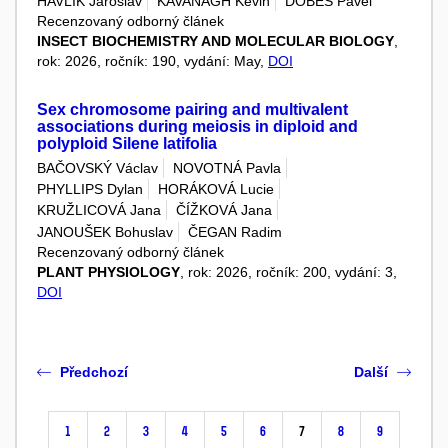
HAVLÍK Jaroslav
KAVANAGH Kevin
DOBEŠ Pavel
Recenzovaný odborný článek
INSECT BIOCHEMISTRY AND MOLECULAR BIOLOGY
,
rok: 2026, ročník: 190, vydání: May,
DOI
Sex chromosome pairing and multivalent
associations during meiosis in diploid and
polyploid Silene latifolia
BAČOVSKÝ Václav
NOVOTNÁ Pavla
PHYLLIPS Dylan
HORÁKOVÁ Lucie
KRUŽLICOVÁ Jana
ČÍŽKOVÁ Jana
JANOUŠEK Bohuslav
ČEGAN Radim
Recenzovaný odborný článek
PLANT PHYSIOLOGY
, rok: 2026, ročník: 200, vydání: 3,
DOI
Předchozí
Další
1
2
3
4
5
6
7
8
9