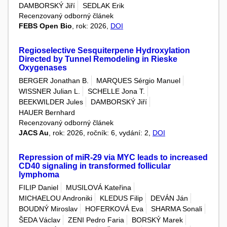
DAMBORSKÝ Jiří
SEDLAK Erik
Recenzovaný odborný článek
FEBS Open Bio
, rok: 2026,
DOI
Regioselective Sesquiterpene Hydroxylation
Directed by Tunnel Remodeling in Rieske
Oxygenases
BERGER Jonathan B.
MARQUES Sérgio Manuel
WISSNER Julian L.
SCHELLE Jona T.
BEEKWILDER Jules
DAMBORSKÝ Jiří
HAUER Bernhard
Recenzovaný odborný článek
JACS Au
, rok: 2026, ročník: 6, vydání: 2,
DOI
Repression of miR-29 via MYC leads to increased
CD40 signaling in transformed follicular
lymphoma
FILIP Daniel
MUSILOVÁ Kateřina
MICHAELOU Androniki
KLEDUS Filip
DEVÁN Ján
BOUDNÝ Miroslav
HOFERKOVÁ Eva
SHARMA Sonali
ŠEDA Václav
ZENI Pedro Faria
BORSKÝ Marek