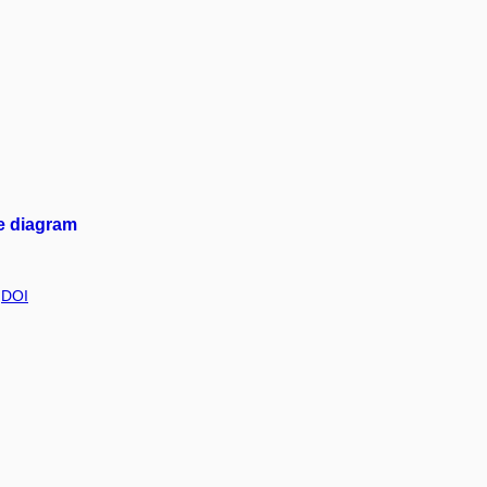
se diagram
,
DOI