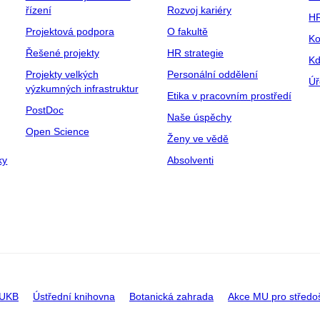
řízení
Rozvoj kariéry
H
Projektová podpora
O fakultě
Ko
Řešené projekty
HR strategie
Kd
Projekty velkých
Personální oddělení
Úř
výzkumných infrastruktur
Etika v pracovním prostředí
PostDoc
Naše úspěchy
Open Science
Ženy ve vědě
ky
Absolventi
 UKB
Ústřední knihovna
Botanická zahrada
Akce MU pro středo