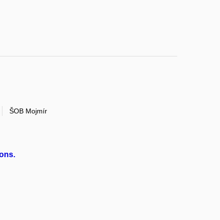
ŠOB Mojmír
ions.