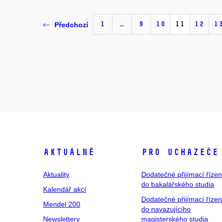
1
…
9
10
11
12
1
Předchozí
Aktuálně
Pro uchazeče
Aktuality
Dodatečné přijímací řízen
do bakalářského studia
Kalendář akcí
Dodatečné přijímací řízen
Mendel 200
do navazujícího
Newslettery
magisterského studia