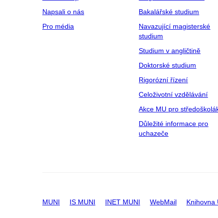
Napsali o nás
Bakalářské studium
Pro média
Navazující magisterské
studium
Studium v angličtině
Doktorské studium
Rigorózní řízení
Celoživotní vzdělávání
Akce MU pro středoškolá
Důležité informace pro
uchazeče
MUNI
IS MUNI
INET MUNI
WebMail
Knihovna