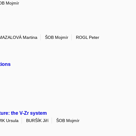
OB Mojmír
MAZALOVÁ Martina
ŠOB Mojmír
ROGL Peter
tions
re: the V-Zr system
K Ursula
BURŠÍK Jiří
ŠOB Mojmír