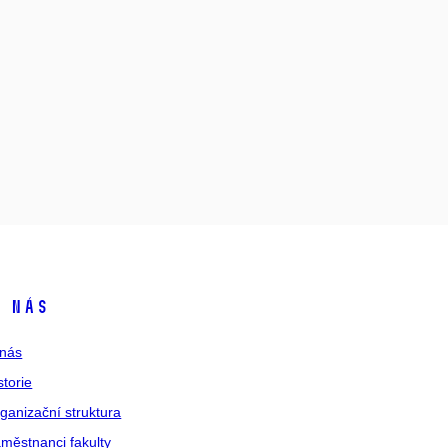
 nás
nás
storie
ganizační struktura
městnanci fakulty