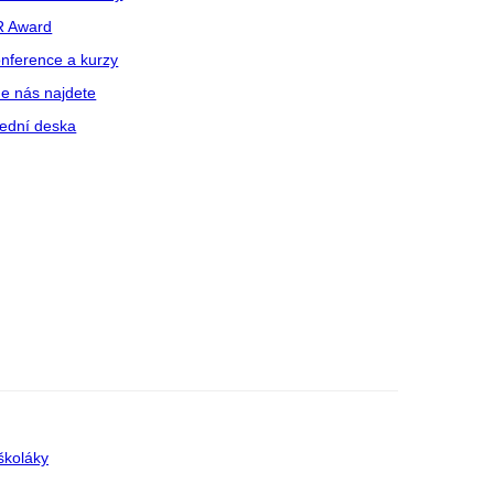
R Award
nference a kurzy
e nás najdete
ední deska
školáky