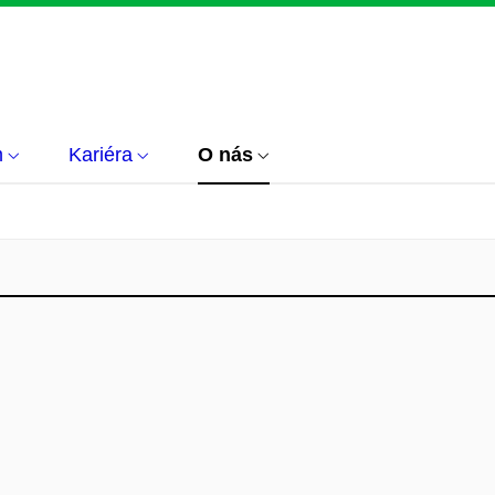
m
Kariéra
O nás