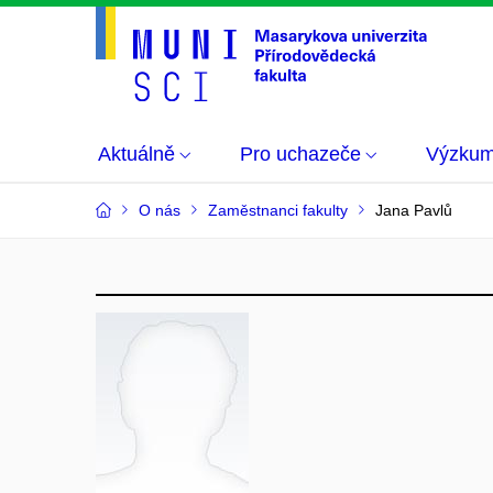
Aktuálně
Pro uchazeče
Výzku
O nás
Zaměstnanci fakulty
Jana Pavlů