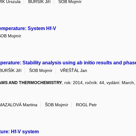
K Urszula
BURŠÍK Jiří
ŠOB Mojmír
temperature: System Hf-V
ŠOB Mojmír
rature: Stability analysis using ab initio results and pha
BURŠÍK Jiří
ŠOB Mojmír
VŘEŠŤÁL Jan
AMS AND THERMOCHEMISTRY
, rok: 2014, ročník: 44, vydání: March
MAZALOVÁ Martina
ŠOB Mojmír
ROGL Petr
ure: Hf-V system