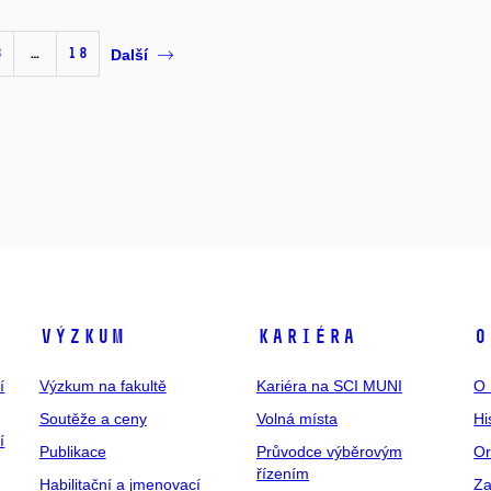
3
…
18
Další
Výzkum
Kariéra
O
í
Výzkum na fakultě
Kariéra na SCI MUNI
O 
Soutěže a ceny
Volná místa
Hi
í
Publikace
Průvodce výběrovým
Or
řízením
Habilitační a jmenovací
Za