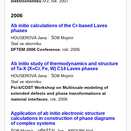
elektrochemiků /7./
, rok: 2007
2006
Ab initio calculations of the Cr-based Laves
phases
HOUSEROVÁ Jana
ŠOB Mojmír
Stať ve sborníku
DFTEM 2006 Conference
, rok: 2006
Ab initio study of thermodynamics and structure
of Ta-X (X=Cr, Fe, W) C14 Laves phases
HOUSEROVÁ Jana
ŠOB Mojmír
Stať ve sborníku
Psi-k/COST Workshop on Multiscale modeling of
extended defects and phase transformations at
material interfaces
, rok: 2006
Application of ab initio electronic structure
calculations in construction of phase diagrams
of complex systems
ŠOB Mojmír
VŘEŠŤÁL Jan
KROUPA Aleš