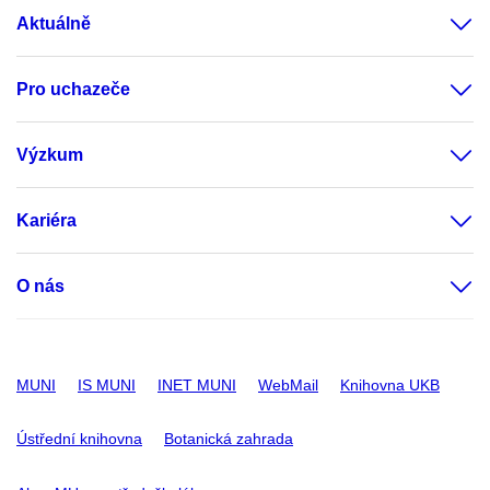
Aktuálně
Pro uchazeče
Výzkum
Kariéra
O nás
MUNI
IS MUNI
INET MUNI
WebMail
Knihovna UKB
Ústřední knihovna
Botanická zahrada