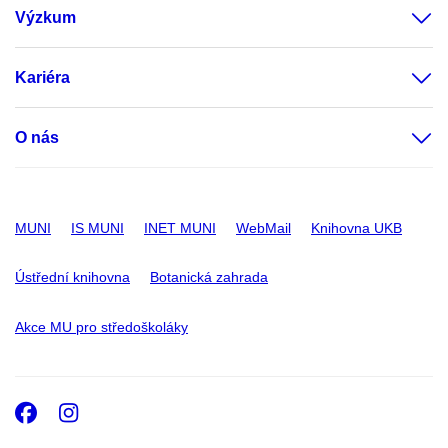
Výzkum
Kariéra
O nás
MUNI
IS MUNI
INET MUNI
WebMail
Knihovna UKB
Ústřední knihovna
Botanická zahrada
Akce MU pro středoškoláky
Facebook
Instagram