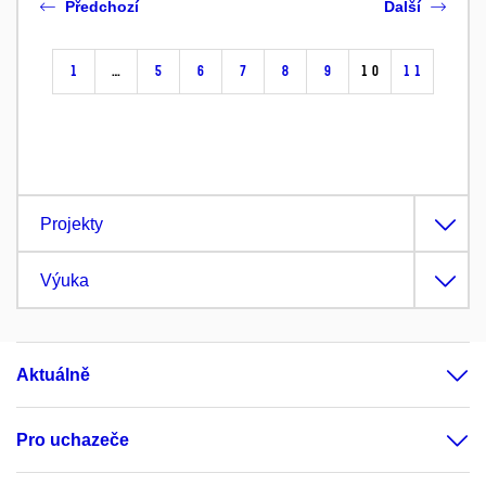
Předchozí
Další
1
…
5
6
7
8
9
10
11
Projekty
Výuka
Aktuálně
Pro uchazeče