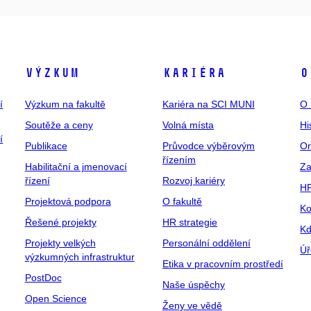
Výzkum
Kariéra
O
í
Výzkum na fakultě
Kariéra na SCI MUNI
O 
Soutěže a ceny
Volná místa
Hi
í
Publikace
Průvodce výběrovým
Or
řízením
Habilitační a jmenovací
Za
řízení
Rozvoj kariéry
H
Projektová podpora
O fakultě
Ko
Řešené projekty
HR strategie
Kd
Projekty velkých
Personální oddělení
Úř
výzkumných infrastruktur
Etika v pracovním prostředí
PostDoc
Naše úspěchy
Open Science
Ženy ve vědě