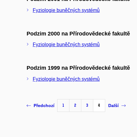
Fyziologie buněčných systémů
Podzim 2000 na Přírodovědecké fakultě
Fyziologie buněčných systémů
Podzim 1999 na Přírodovědecké fakultě
Fyziologie buněčných systémů
1
2
3
4
Předchozí
Další