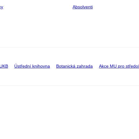
ky
Absolventi
 UKB
Ústřední knihovna
Botanická zahrada
Akce MU pro středo