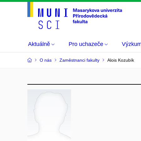
Aktuálně
Pro uchazeče
Výzku
O nás
Zaměstnanci fakulty
Alois Kozubík