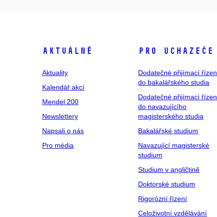
Aktuálně
Pro uchazeče
Aktuality
Dodatečné přijímací řízen
do bakalářského studia
Kalendář akcí
Dodatečné přijímací řízen
Mendel 200
do navazujícího
Newslettery
magisterského studia
Napsali o nás
Bakalářské studium
Pro média
Navazující magisterské
studium
Studium v angličtině
Doktorské studium
Rigorózní řízení
Celoživotní vzdělávání