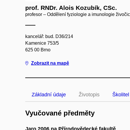
prof. RNDr. Alois Kozubík, CSc.
profesor – Oddělení fyziologie a imunologie živoči
kancelář: bud. D36/214
Kamenice 753/5
625 00 Brno
Zobrazit na mapě
Základní údaje
Životopis
Školitel
Vyučované předměty
Jaro 2006 na Přírodovědecké fakultě