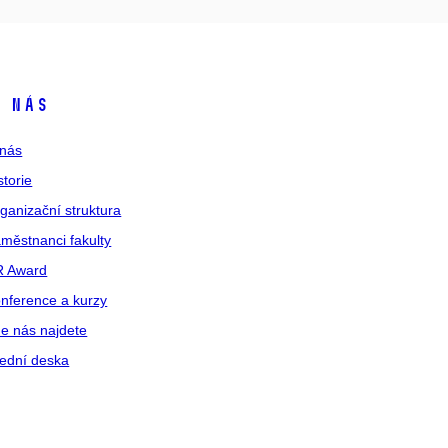
 nás
nás
storie
ganizační struktura
městnanci fakulty
R Award
nference a kurzy
e nás najdete
ední deska