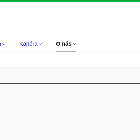
m
Kariéra
O nás