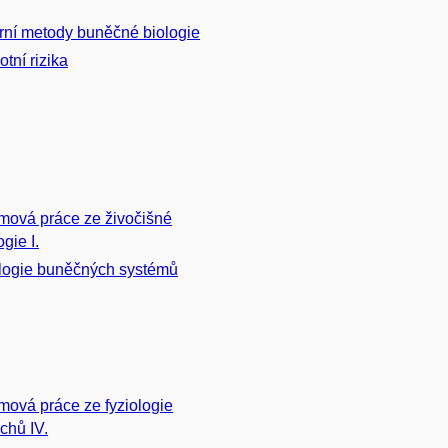
ní metody buněčné biologie
tní rizika
mová práce ze živočišné
ogie I.
logie buněčných systémů
mová práce ze fyziologie
ichů IV.