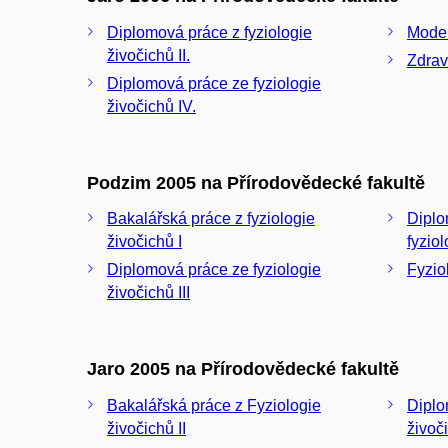
Diplomová práce z fyziologie
Moder
živočichů II.
Zdravo
Diplomová práce ze fyziologie
živočichů IV.
Podzim 2005 na Přírodovědecké fakultě
Bakalářská práce z fyziologie
Diplo
živočichů I
fyziol
Diplomová práce ze fyziologie
Fyzio
živočichů III
Jaro 2005 na Přírodovědecké fakultě
Bakalářská práce z Fyziologie
Diplo
živočichů II
živoč