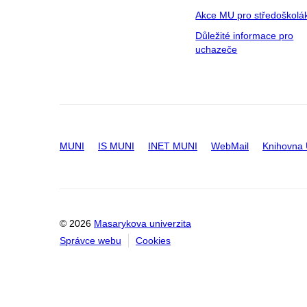
Akce MU pro středoškolá
Důležité informace pro
uchazeče
MUNI
IS MUNI
INET MUNI
WebMail
Knihovna
© 2026
Masarykova univerzita
Správce webu
Cookies