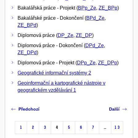
Bakalářská práce - Projekt (
BPp_Ze
,
ZE_BPp
)
Bakalářské práce - Dokončení (
BPd_Ze
,
ZE_BPd
)
Diplomová práce (
DP_Ze
,
ZE_DP
)
Diplomová práce - Dokončení (
DPd_Ze
,
ZE_DPd
)
Diplomová práce - Projekt (
DPp_Ze
,
ZE_DPp
)
Geografické informační systémy 2
Geoinformační a kartografické nástroje v
geografickém vzdělávání 1
Předchozí
Další
1
2
3
4
5
6
7
…
13