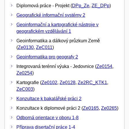
Diplomová práce - Projekt (
DPp_Ze
,
ZE_DPp
)
Geografické informační systémy 2
Geoinformační a kartografické nástroje v
geografickém vzdělávání 1
Geoinformatika a dálkový průzkum Země
(
Ze0130
,
ZeC011
)
Geoinformatika pro geografy 2
Integrovaná terénní výuka - Jedovnice (
Ze0154
,
Ze0254
)
Kartografie (
Ze0102
,
Ze0128
,
Ze2RC_KTK1
,
ZeC003
)
Konzultace k bakalářské práci 2
Konzultace k diplomové práci 2 (
Ze0165
,
Ze0265
)
Odborná orientace v oboru 1-8
Příprava disertační práce 1-4