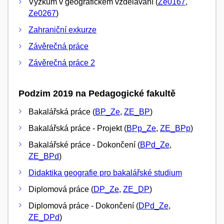
Výzkum v geografickém vzdělávání (
Ze0167
,
Ze0267
)
Zahraniční exkurze
Závěrečná práce
Závěrečná práce 2
Podzim 2019 na Pedagogické fakultě
Bakalářská práce (
BP_Ze
,
ZE_BP
)
Bakalářská práce - Projekt (
BPp_Ze
,
ZE_BPp
)
Bakalářské práce - Dokončení (
BPd_Ze
,
ZE_BPd
)
Didaktika geografie pro bakalářské studium
Diplomová práce (
DP_Ze
,
ZE_DP
)
Diplomová práce - Dokončení (
DPd_Ze
,
ZE_DPd
)