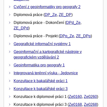
Cvičení z geoinformatiky pro geografy 2
Diplomová práce (
DP_Ze
,
ZE_DP
)
Diplomová práce - Dokončení (
DPd_Ze
,
ZE_DPd
)
Diplomová práce - Projekt (
DPp_Ze
,
ZE_DPp
)
Geografické informační systémy 1
Geoinformační a kartografické nástroje v
geografickém vzdělávání 2
Geoinformatika pro geografy 1
Integrovaná terénní výuka - Jedovnice
Konzultace k bakalářské práci 1
Konzultace k bakalářské práci 3
Konzultace k diplomové práci 1 (
Ze0160
,
Ze0260
)
Konzultace k diplomové práci 3 (
Ze0168
,
Ze0268
)