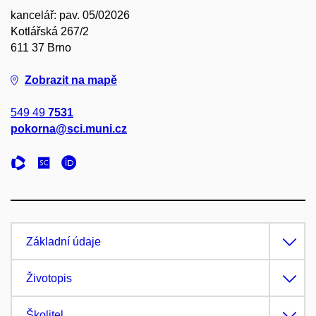
kancelář: pav. 05/02026
Kotlářská 267/2
611 37 Brno
Zobrazit na mapě
549 49
7531
pokorna@sci.muni.cz
Základní údaje
Životopis
Školitel