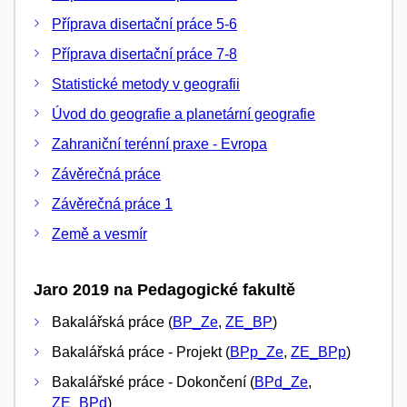
Příprava disertační práce 5-6
Příprava disertační práce 7-8
Statistické metody v geografii
Úvod do geografie a planetární geografie
Zahraniční terénní praxe - Evropa
Závěrečná práce
Závěrečná práce 1
Země a vesmír
Jaro 2019 na Pedagogické fakultě
Bakalářská práce (
BP_Ze
,
ZE_BP
)
Bakalářská práce - Projekt (
BPp_Ze
,
ZE_BPp
)
Bakalářské práce - Dokončení (
BPd_Ze
,
ZE_BPd
)