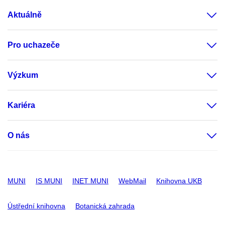
Aktuálně
Pro uchazeče
Výzkum
Kariéra
O nás
MUNI
IS MUNI
INET MUNI
WebMail
Knihovna UKB
Ústřední knihovna
Botanická zahrada