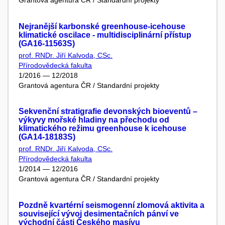
Grantová agentura ČR / Standardní projekty
Nejranější karbonské greenhouse-icehouse
klimatické oscilace - multidisciplinární přístup
(GA16-11563S)
prof. RNDr. Jiří Kalvoda, CSc.
Přírodovědecká fakulta
1/2016 — 12/2018
Grantová agentura ČR / Standardní projekty
Sekvenční stratigrafie devonských bioeventů –
výkyvy mořské hladiny na přechodu od
klimatického režimu greenhouse k icehouse
(GA14-18183S)
prof. RNDr. Jiří Kalvoda, CSc.
Přírodovědecká fakulta
1/2014 — 12/2016
Grantová agentura ČR / Standardní projekty
Pozdně kvartérní seismogenní zlomová aktivita a
související vývoj desimentačních pánví ve
východní části Českého masívu