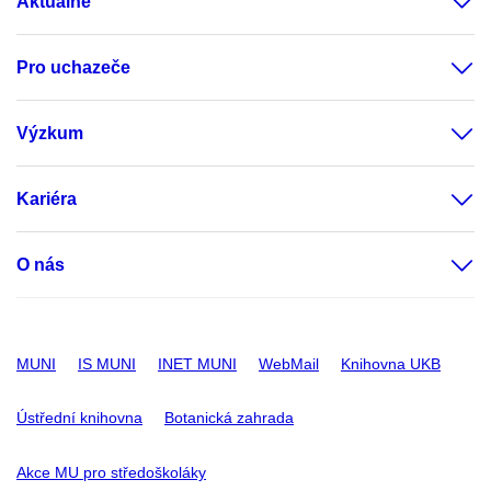
Aktuálně
Pro uchazeče
Výzkum
Kariéra
O nás
MUNI
IS MUNI
INET MUNI
WebMail
Knihovna UKB
Ústřední knihovna
Botanická zahrada
Akce MU pro středoškoláky