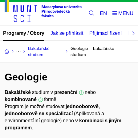
EN
Programy / Obory
Jak se přihlásit
Přijímací řízení
Mate
Bakalářské
Geologie – bakalářské
studium
studium
Geologie
Bakalářské
studium v
prezenční
nebo
kombinované
formě.
Program je možné studovat
jednooborově
,
jednooborově se specializací
(Aplikovaná a
environmentální geologie) nebo
v kombinaci s jiným
programem
.