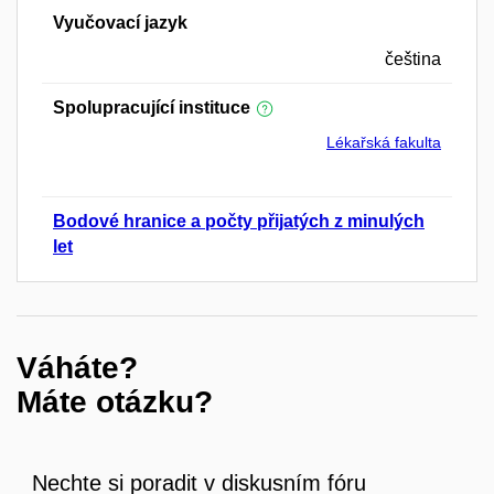
Vyučovací jazyk
čeština
Spolupracující instituce
Lékařská fakulta
Bodové hranice a počty přijatých z minulých
let
Váháte?
Máte otázku?
Nechte si poradit v diskusním fóru