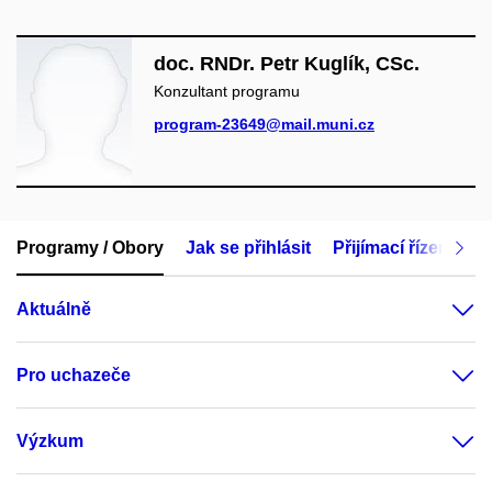
doc. RNDr. Petr Kuglík, CSc.
Konzultant programu
program-23649@mail.muni.cz
Programy / Obory
Jak se přihlásit
Přijímací řízení
M
Aktuálně
Pro uchazeče
Výzkum