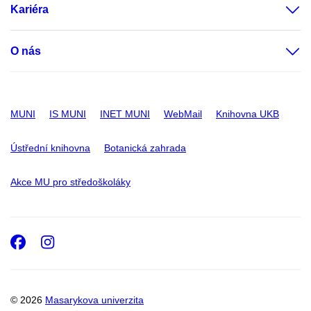
Kariéra
O nás
MUNI
IS MUNI
INET MUNI
WebMail
Knihovna UKB
Ústřední knihovna
Botanická zahrada
Akce MU pro středoškoláky
Facebook
Instagram
© 2026
Masarykova univerzita