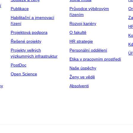
í
Publikace
Průvodce výběrovým
Or
řízením
Habilitační a jmenovací
Za
řízení
Rozvoj kariéry
H
Projektová podpora
O fakultě
Ko
Řešené projekty
HR strategie
Kd
Projekty velkých
Personální oddělení
Úř
výzkumných infrastruktur
Etika v pracovním prostředí
PostDoc
Naše úspěchy
Open Science
Ženy ve vědě
ky
Absolventi