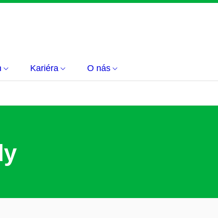
m
Kariéra
O nás
dy