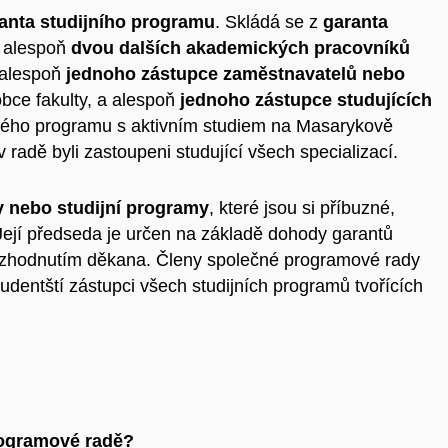
nta studijního programu
. Skládá se z
garanta
, alespoň
dvou dalších akademických pracovníků
 alespoň
jednoho zástupce zaměstnavatelů nebo
bce fakulty, a alespoň
jednoho zástupce studujících
ného programu s aktivním studiem na Masarykově
v radě byli zastoupeni studující všech specializací.
ry nebo studijní programy
, které jsou si příbuzné,
 Její předseda je určen na základě dohody garantů
 rozhodnutím děkana. Členy společné programové rady
udentští zástupci všech studijních programů tvořících
rogramové radě?