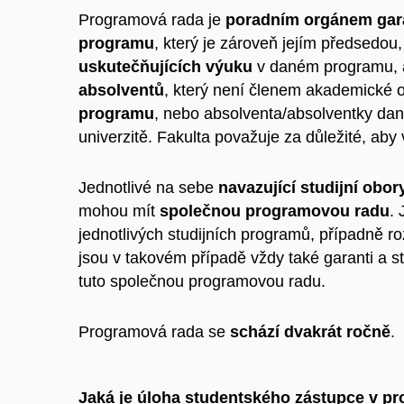
Programová rada je
poradním orgánem gara
programu
, který je zároveň jejím předsedou
uskutečňujících výuku
v daném programu,
absolventů
, který není členem akademické o
programu
, nebo absolventa/absolventky da
univerzitě. Fakulta považuje za důležité, aby 
Jednotlivé na sebe
navazující studijní obo
mohou mít
společnou programovou radu
.
jednotlivých studijních programů, případně
jsou v takovém případě vždy také garanti a st
tuto společnou programovou radu.
Programová rada se
schází dvakrát ročně
.
Jaká je úloha studentského zástupce v p