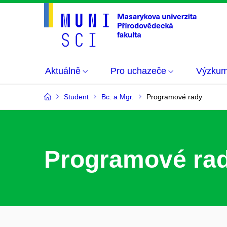
Aktuálně
Pro uchazeče
Výzku
Student
Bc. a Mgr.
Programové rady
Programové ra