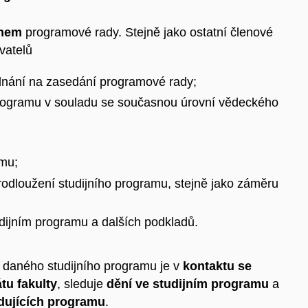
enem
programové rady. Stejně jako ostatní členové
vatelů
ednání na zasedání programové rady;
rogramu v souladu se současnou úrovní vědeckého
amu;
rodloužení studijního programu, stejně jako záměru
udijním programu a dalších podkladů.
h daného studijního programu je v
kontaktu se
u fakulty
, sleduje
dění ve studijním programu
a
dujících programu
.