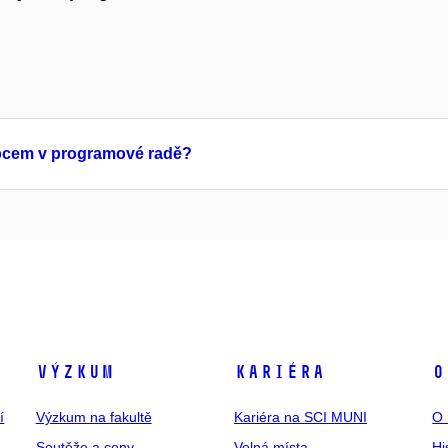
upcem v programové radě?
Výzkum
Kariéra
O
í
Výzkum na fakultě
Kariéra na SCI MUNI
O 
Soutěže a ceny
Volná místa
Hi