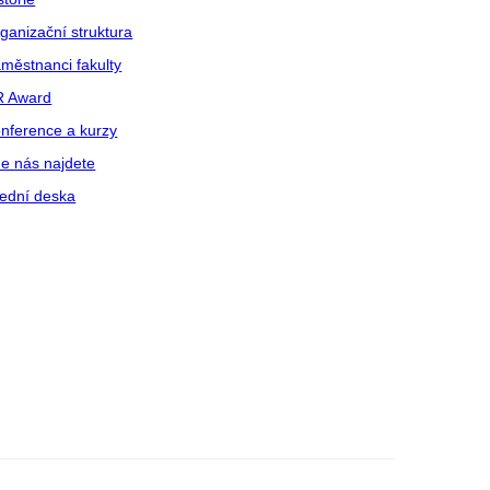
ganizační struktura
městnanci fakulty
R Award
nference a kurzy
e nás najdete
ední deska