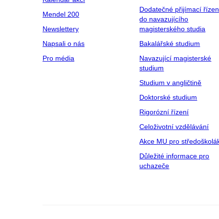
Dodatečné přijímací řízen
Mendel 200
do navazujícího
Newslettery
magisterského studia
Napsali o nás
Bakalářské studium
Pro média
Navazující magisterské
studium
Studium v angličtině
Doktorské studium
Rigorózní řízení
Celoživotní vzdělávání
Akce MU pro středoškolá
Důležité informace pro
uchazeče