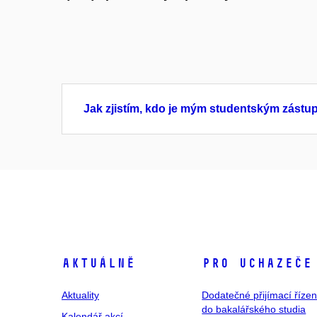
Jak zjistím, kdo je mým studentským zást
Aktuálně
Pro uchazeče
Aktuality
Dodatečné přijímací řízen
do bakalářského studia
Kalendář akcí