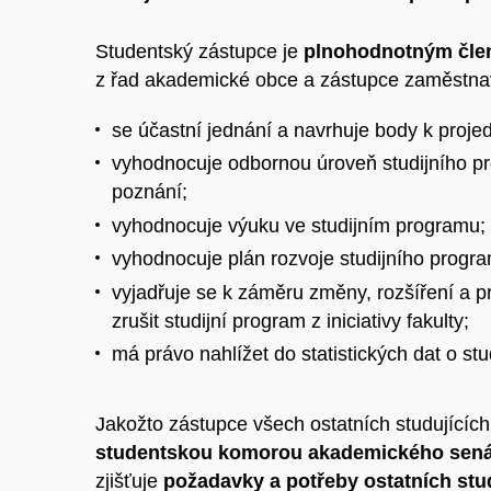
Studentský zástupce je
plnohodnotným čl
z řad akademické obce a zástupce zaměstna
se účastní jednání a navrhuje body k proj
vyhodnocuje odbornou úroveň studijního p
poznání;
vyhodnocuje výuku ve studijním programu;
vyhodnocuje plán rozvoje studijního progr
vyjadřuje se k záměru změny, rozšíření a p
zrušit studijní program z iniciativy fakulty;
má právo nahlížet do statistických dat o st
Jakožto zástupce všech ostatních studujícíc
studentskou komorou akademického senát
zjišťuje
požadavky a potřeby ostatních stu