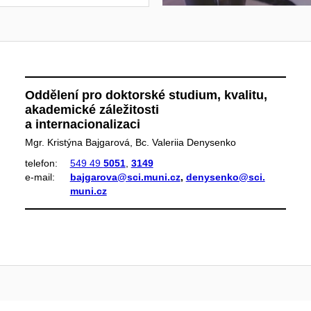
Oddělení pro doktorské studium, kvalitu,
akademické záležitosti
a internacionalizaci
Mgr. Kristýna Bajgarová, Bc. Valeriia Denysenko
telefon:
549 49
5051
,
3149
e‑mail:
bajgarova@sci.muni.cz
,
denysenko@sci.
muni.cz