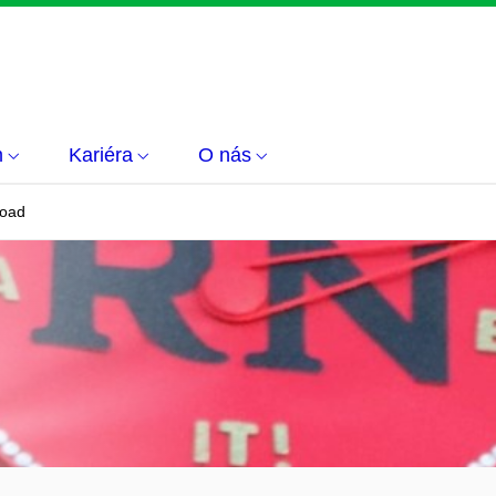
m
Kariéra
O nás
road