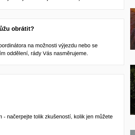
ůžu obrátit?
oordinátora na možnosti výjezdu nebo se
ním oddělení, rády Vás nasměrujeme.
- načerpejte tolik zkušeností, kolik jen můžete