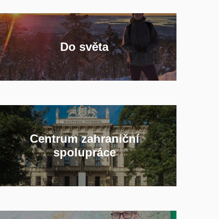
Do světa
Centrum zahraniční
spolupráce