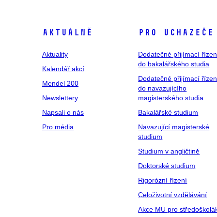
Aktuálně
Pro uchazeče
Aktuality
Dodatečné přijímací řízen
do bakalářského studia
Kalendář akcí
Dodatečné přijímací řízen
Mendel 200
do navazujícího
Newslettery
magisterského studia
Napsali o nás
Bakalářské studium
Pro média
Navazující magisterské
studium
Studium v angličtině
Doktorské studium
Rigorózní řízení
Celoživotní vzdělávání
Akce MU pro středoškolá