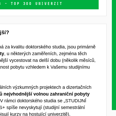
 - TOP 300 UNIVERZIT
jší?
ná za kvalitu doktorského studia, jsou primárně
ty
, u některých zaměřeních, zejména těch
ější vycestovat na delší dobu (několik měsíců,
ntnost pobytu vzhledem k Vašemu studijnímu
uálních výzkumných projektech a dizertačních
tů nejvhodnější volnou zahraniční pobyty
 V rámci doktorského studia se „STUDIJNÍ
spíše nevyskytují (studijní semestrální
ují kurzy na hostující univerzitě).