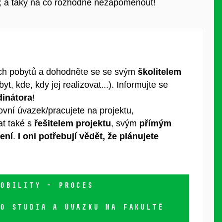
lu; a taky na co rozhodně nezapomenout!
ch pobytů a dohodněte se se svým
školitelem
, kde, kdy jej realizovat...). Informujte se
inátora
!
vní úvazek/pracujete na projektu,
at také s
řešitelem projektu
, svým
přímým
ení
.
I oni potřebují vědět, že plánujete
OBILITY - PROCES
O STUDIA A ÚVAZKU NA FAKULTĚ