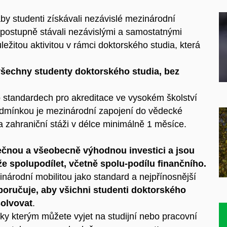
by studenti získávali nezávislé mezinárodní
 postupně stávali nezávislými a samostatnými
ežitou aktivitou v rámci doktorského studia, která
 všechny studenty doktorského studia, bez
o standardech pro akreditace ve vysokém školství
. Podmínkou je mezinárodní zapojení do vědecké
zahraniční stáži v délce minimálně 1 měsíce.
lečnou a všeobecně výhodnou investici a jsou
že spolupodílet, včetně spolu-podílu finančního.
národní mobilitou jako standard a nejpřínosnější
oručuje, aby všichni studenti doktorského
solvovat
.
ky kterým můžete vyjet na studijní nebo pracovní