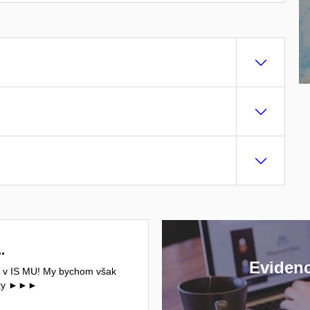
.
Evidenc
án v IS MU! My bychom však
obyty ►►►