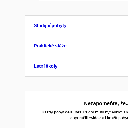
Studijní pobyty
Praktické stáže
Letní školy
Nezapomeňte, že..
... každý pobyt delší než 14 dní musí být evidov
doporučili evidovat i kratší p