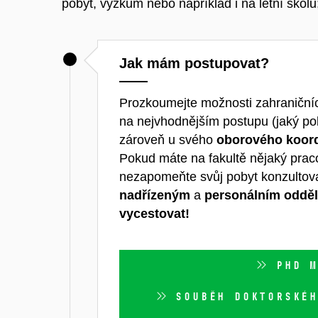
pobyt, výzkum nebo například i na letní ško
Jak mám postupovat?
Prozkoumejte možnosti zahraniční
na nejvhodnějším postupu (jaký pobyt
zároveň u svého
oborového koord
Pokud máte na fakultě nějaký praco
nezapomeňte svůj pobyt konzultov
nadřízeným
a
personálním odděl
vycestovat!
PHD M
SOUBĚH DOKTORSKÉH