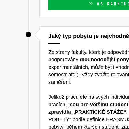
QS RANKING
Jaký typ pobytu je nejvhodně
Ze strany fakulty, která je odpověd
podporovány
dlouhodobější poby
experimentálních, může být i vhodn
semestr atd.). Vždy zvažte releva
zaměření.
Jelikož pracujete na svých individ
pracích,
jsou pro většinu studen
zpravidla „PRAKTICKÉ STÁŽE“
.
POBYTY“ podle definice ERASMUS+ 
pobyty, během kterých studenti zapis