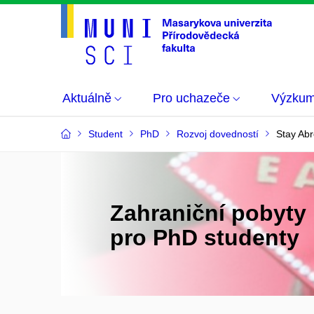
Aktuálně
Pro uchazeče
Výzku
Student
PhD
Rozvoj dovedností
Stay Ab
Zahraniční pobyty
pro PhD studenty