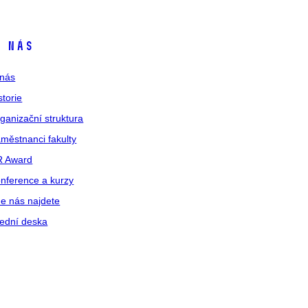
 nás
nás
storie
ganizační struktura
městnanci fakulty
R Award
nference a kurzy
e nás najdete
ední deska