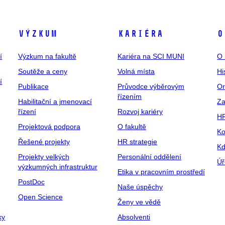
Výzkum
Kariéra
O
í
Výzkum na fakultě
Kariéra na SCI MUNI
O 
Soutěže a ceny
Volná místa
Hi
í
Publikace
Průvodce výběrovým
Or
řízením
Habilitační a jmenovací
Za
řízení
Rozvoj kariéry
H
Projektová podpora
O fakultě
Ko
Řešené projekty
HR strategie
Kd
Projekty velkých
Personální oddělení
Úř
výzkumných infrastruktur
Etika v pracovním prostředí
PostDoc
Naše úspěchy
Open Science
Ženy ve vědě
ky
Absolventi