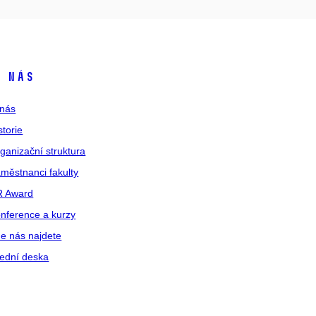
 nás
nás
storie
ganizační struktura
městnanci fakulty
R Award
nference a kurzy
e nás najdete
ední deska