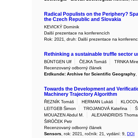
Radical Populists on the Periphery? Spat
the Czech Republic and Slovakia
KEVICKÝ Dominik
Další prezentace na konferencích
Rok: 2021, druh: Další prezentace na konferenc
Rethinking a sustainable truffle sector u
BÜNTGEN Ulf
ČEJKA Tomáš
TRNKA Mir
Recenzovaný odborný článek
Erdkunde: Archive for Scientific Geography
,
Towards the Development and Verificat
Machinery Trajectory Algorithm
ŘEZNÍK Tomáš
HERMAN Lukáš
KLOCOVÁ
LEITGEB Šimon
TROJANOVÁ Kateřina
Š
MOUAZEN Abdul M.
ALEXANDRIDIS Thomas
ŠIRŮČEK Petr
Recenzovaný odborný článek
Sensors
, rok: 2021, ročník: 21, vydání: 9,
DOI