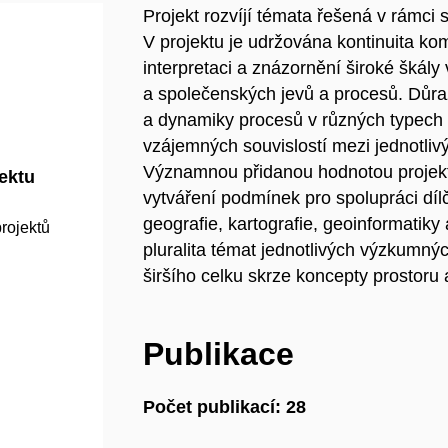
Projekt rozvíjí témata řešená v rámci
V projektu je udržována kontinuita k
interpretaci a znázornění široké škál
a společenských jevů a procesů. Důraz
a dynamiky procesů v různých typech p
vzájemných souvislostí mezi jednotli
Významnou přidanou hodnotou projektu j
jektu
vytváření podmínek pro spolupráci dílč
geografie, kartografie, geoinformati
rojektů
pluralita témat jednotlivých výzkumnýc
širšího celku skrze koncepty prostoru
Publikace
Počet publikací: 28