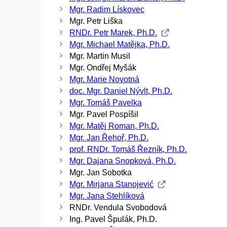
Mgr. Radim Lískovec
Mgr. Petr Liška
RNDr. Petr Marek, Ph.D.
Mgr. Michael Matějka, Ph.D.
Mgr. Martin Musil
Mgr. Ondřej Myšák
Mgr. Marie Novotná
doc. Mgr. Daniel Nývlt, Ph.D.
Mgr. Tomáš Pavelka
Mgr. Pavel Pospíšil
Mgr. Matěj Roman, Ph.D.
Mgr. Jan Řehoř, Ph.D.
prof. RNDr. Tomáš Řezník, Ph.D.
Mgr. Dajana Snopková, Ph.D.
Mgr. Jan Sobotka
Mgr. Mirjana Stanojević
Mgr. Jana Stehlíková
RNDr. Vendula Svobodová
Ing. Pavel Špulák, Ph.D.