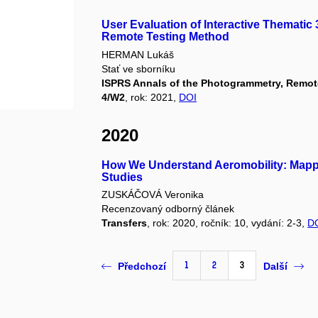
User Evaluation of Interactive Thematic
Remote Testing Method
HERMAN Lukáš
Stať ve sborníku
ISPRS Annals of the Photogrammetry, Remote 
4/W2
, rok: 2021,
DOI
2020
How We Understand Aeromobility: Mappin
Studies
ZUSKÁČOVÁ Veronika
Recenzovaný odborný článek
Transfers
, rok: 2020, ročník: 10, vydání: 2-3,
D
1
2
3
Předchozí
Další