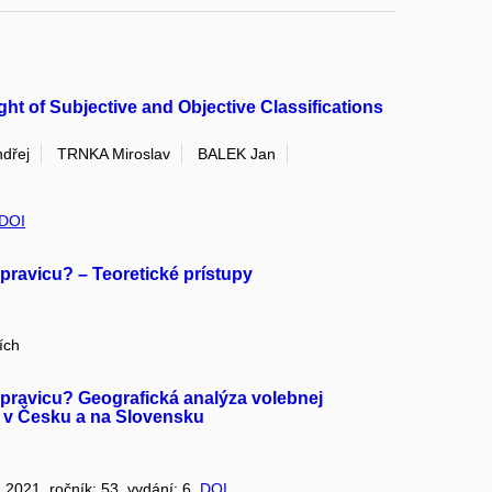
ght of Subjective and Objective Classifications
dřej
TRNKA Miroslav
BALEK Jan
DOI
 pravicu? – Teoretické prístupy
ích
u pravicu? Geografická analýza volebnej
e v Česku a na Slovensku
: 2021, ročník: 53, vydání: 6,
DOI