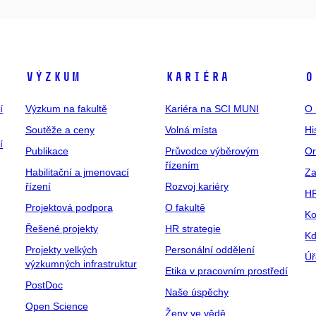
Výzkum
Kariéra
O
í
Výzkum na fakultě
Kariéra na SCI MUNI
O 
Soutěže a ceny
Volná místa
Hi
í
Publikace
Průvodce výběrovým
Or
řízením
Habilitační a jmenovací
Za
řízení
Rozvoj kariéry
H
Projektová podpora
O fakultě
Ko
Řešené projekty
HR strategie
Kd
Projekty velkých
Personální oddělení
Úř
výzkumných infrastruktur
Etika v pracovním prostředí
PostDoc
Naše úspěchy
Open Science
Ženy ve vědě