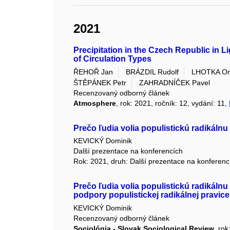
2021
Precipitation in the Czech Republic in Li
of Circulation Types
ŘEHOŘ Jan
BRÁZDIL Rudolf
LHOTKA On
ŠTĚPÁNEK Petr
ZAHRADNÍČEK Pavel
Recenzovaný odborný článek
Atmosphere
, rok: 2021, ročník: 12, vydání: 11,
Prečo ľudia volia populistickú radikálnu
KEVICKÝ Dominik
Další prezentace na konferencích
Rok: 2021, druh: Další prezentace na konferenc
Prečo ľudia volia populistickú radikáln
podpory populistickej radikálnej pravic
KEVICKÝ Dominik
Recenzovaný odborný článek
Sociológia - Slovak Sociological Review
, rok