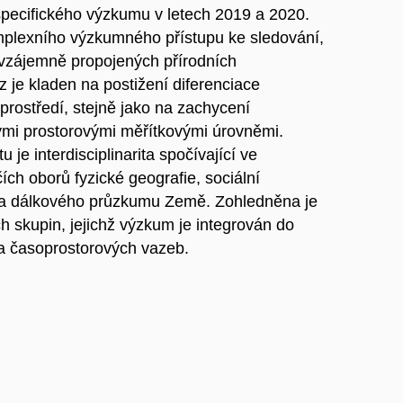
 specifického výzkumu v letech 2019 a 2020.
omplexního výzkumného přístupu ke sledování,
y vzájemně propojených přírodních
 je kladen na postižení diferenciace
rostředí, stejně jako na zachycení
vými prostorovými měřítkovými úrovněmi.
e interdisciplinarita spočívající ve
ích oborů fyzické geografie, sociální
ky a dálkového průzkumu Země. Zohledněna je
h skupin, jejichž výzkum je integrován do
 a časoprostorových vazeb.