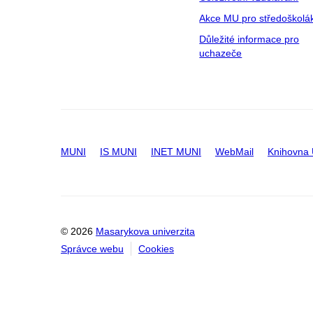
Akce MU pro středoškolá
Důležité informace pro
uchazeče
MUNI
IS MUNI
INET MUNI
WebMail
Knihovna
© 2026
Masarykova univerzita
Správce webu
Cookies