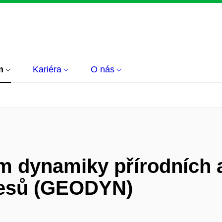
m
Kariéra
O nás
m dynamiky přírodních 
cesů (GEODYN)