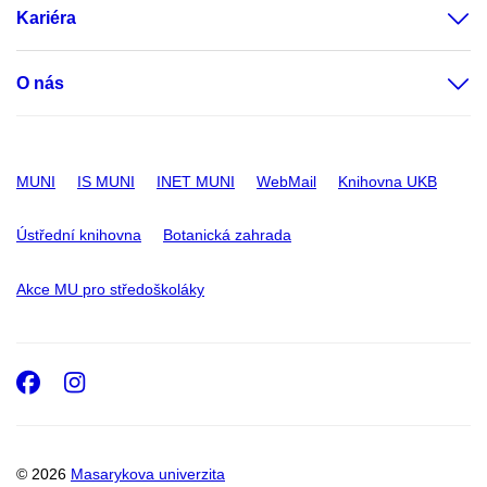
Kariéra
O nás
MUNI
IS MUNI
INET MUNI
WebMail
Knihovna UKB
Ústřední knihovna
Botanická zahrada
Akce MU pro středoškoláky
Facebook
Instagram
© 2026
Masarykova univerzita