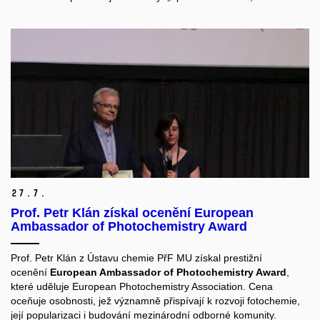
27.
7.
Prof. Petr Klán získal ocenění European
Ambassador of Photochemistry Award
Prof. Petr Klán z Ústavu chemie PřF MU získal prestižní
ocenění
European Ambassador of Photochemistry Award
,
které uděluje European Photochemistry Association. Cena
oceňuje osobnosti, jež významně přispívají k rozvoji fotochemie,
její popularizaci i budování mezinárodní odborné komunity.