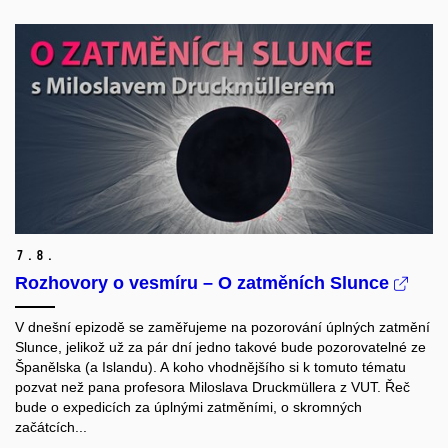
7.
8.
Rozhovory o vesmíru – O zatměních Slunce
V dnešní epizodě se zaměřujeme na pozorování úplných zatmění
Slunce, jelikož už za pár dní jedno takové bude pozorovatelné ze
Španělska (a Islandu). A koho vhodnějšího si k tomuto tématu
pozvat než pana profesora Miloslava Druckmüllera z VUT.
Řeč
bude o expedicích za úplnými zatměními, o skromných
začátcích...