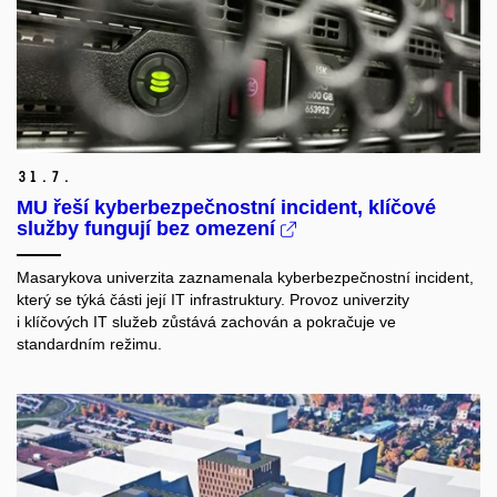
31.
7.
MU řeší kyberbezpečnostní incident, klíčové
služby fungují bez omezení
Masarykova univerzita zaznamenala kyberbezpečnostní incident,
který se týká části její IT infrastruktury. Provoz univerzity
i klíčových IT služeb zůstává zachován a pokračuje ve
standardním režimu.