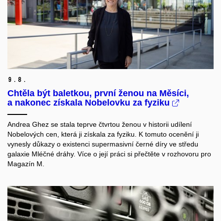
9.
8.
Chtěla být baletkou, první ženou na Měsíci,
a nakonec získala Nobelovku za fyziku
Andrea Ghez se stala teprve čtvrtou ženou v historii udílení
Nobelových cen, která ji získala za fyziku. K tomuto ocenění ji
vynesly důkazy o existenci supermasivní černé díry ve středu
galaxie Mléčné dráhy. Více o její práci si přečtěte v rozhovoru pro
Magazín M.