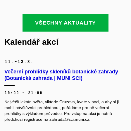
VŠECHNY AKTUALITY
Kalendář akcí
11.–13.
8.
Večerní prohlídky skleníků botanické zahrady
(Botanická zahrada | MUNI SCI)
19:00 – 21:00
Největší leknín světa, viktorie Cruzova, kvete v noci, a aby si ji
mohli návštěvníci prohlédnout, pořádáme pro ně večerní
prohlídky s výkladem průvodce. Pro vstup na akci je nutná
předchozí registrace na zahrada@sci.muni.cz.