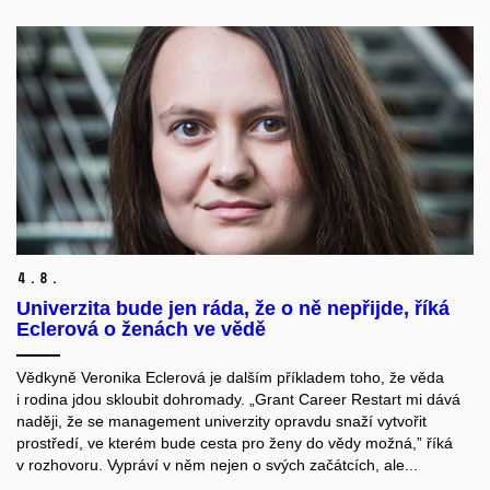
4.
8.
Univerzita bude jen ráda, že o ně nepřijde, říká
Eclerová o ženách ve vědě
Vědkyně Veronika Eclerová je dalším příkladem toho, že věda
i rodina jdou skloubit dohromady. „Grant Career Restart mi dává
naději, že se management univerzity opravdu snaží vytvořit
prostředí, ve kterém bude cesta pro ženy do vědy možná,” říká
v rozhovoru. Vypráví v něm nejen o svých začátcích, ale...