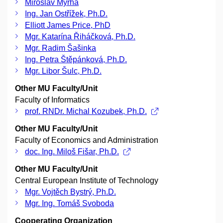
Miroslav Myrha
Ing. Jan Ostřížek, Ph.D.
Elliott James Price, PhD
Mgr. Katarína Řiháčková, Ph.D.
Mgr. Radim Šašinka
Ing. Petra Štěpánková, Ph.D.
Mgr. Libor Šulc, Ph.D.
Other MU Faculty/Unit
Faculty of Informatics
prof. RNDr. Michal Kozubek, Ph.D.
Other MU Faculty/Unit
Faculty of Economics and Administration
doc. Ing. Miloš Fišar, Ph.D.
Other MU Faculty/Unit
Central European Institute of Technology
Mgr. Vojtěch Bystrý, Ph.D.
Mgr. Ing. Tomáš Svoboda
Cooperating Organization