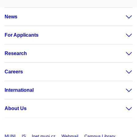
News
For Applicants
Research
Careers
International
About Us
MUNI
IS
Inet.muni.cz
Webmail
Campus Library