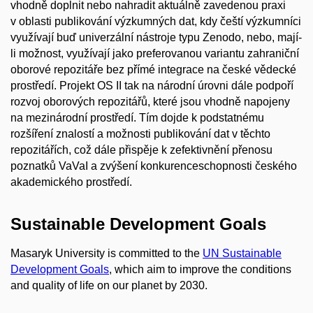
vhodně doplnit nebo nahradit aktuálně zavedenou praxi
v oblasti publikování výzkumných dat, kdy čeští výzkumníci
využívají buď univerzální nástroje typu Zenodo, nebo, mají-
li možnost, využívají jako preferovanou variantu zahraniční
oborové repozitáře bez přímé integrace na české vědecké
prostředí. Projekt OS II tak na národní úrovni dále podpoří
rozvoj oborových repozitářů, které jsou vhodně napojeny
na mezinárodní prostředí. Tím dojde k podstatnému
rozšíření znalostí a možnosti publikování dat v těchto
repozitářích, což dále přispěje k zefektivnění přenosu
poznatků VaVaI a zvýšení konkurenceschopnosti českého
akademického prostředí.
Sustainable Development Goals
Masaryk University is committed to the
UN Sustainable
Development Goals
, which aim to improve the conditions
and quality of life on our planet by 2030.