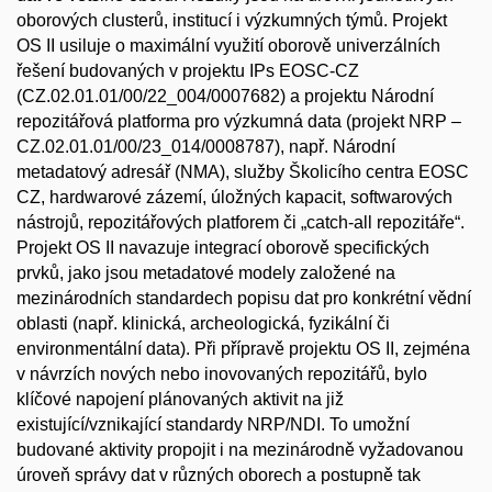
oborových clusterů, institucí i výzkumných týmů. Projekt
OS II usiluje o maximální využití oborově univerzálních
řešení budovaných v projektu IPs EOSC-CZ
(CZ.02.01.01/00/22_004/0007682) a projektu Národní
repozitářová platforma pro výzkumná data (projekt NRP –
CZ.02.01.01/00/23_014/0008787), např. Národní
metadatový adresář (NMA), služby Školicího centra EOSC
CZ, hardwarové zázemí, úložných kapacit, softwarových
nástrojů, repozitářových platforem či „catch-all repozitáře“.
Projekt OS II navazuje integrací oborově specifických
prvků, jako jsou metadatové modely založené na
mezinárodních standardech popisu dat pro konkrétní vědní
oblasti (např. klinická, archeologická, fyzikální či
environmentální data). Při přípravě projektu OS II, zejména
v návrzích nových nebo inovovaných repozitářů, bylo
klíčové napojení plánovaných aktivit na již
existující/vznikající standardy NRP/NDI. To umožní
budované aktivity propojit i na mezinárodně vyžadovanou
úroveň správy dat v různých oborech a postupně tak