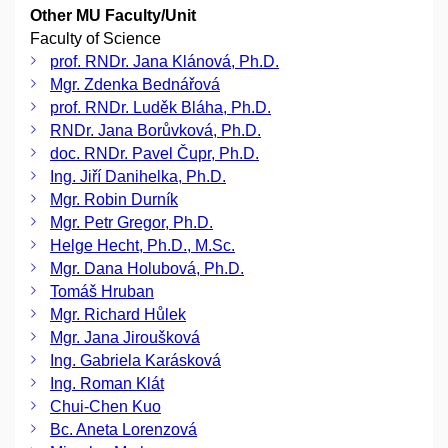
Other MU Faculty/Unit
Faculty of Science
prof. RNDr. Jana Klánová, Ph.D.
Mgr. Zdenka Bednářová
prof. RNDr. Luděk Bláha, Ph.D.
RNDr. Jana Borůvková, Ph.D.
doc. RNDr. Pavel Čupr, Ph.D.
Ing. Jiří Danihelka, Ph.D.
Mgr. Robin Durník
Mgr. Petr Gregor, Ph.D.
Helge Hecht, Ph.D., M.Sc.
Mgr. Dana Holubová, Ph.D.
Tomáš Hruban
Mgr. Richard Hůlek
Mgr. Jana Jiroušková
Ing. Gabriela Karásková
Ing. Roman Klát
Chui-Chen Kuo
Bc. Aneta Lorenzová