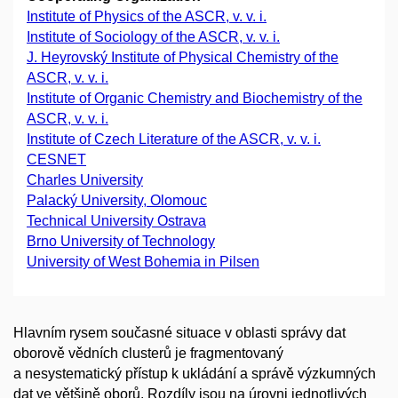
Institute of Physics of the ASCR, v. v. i.
Institute of Sociology of the ASCR, v. v. i.
J. Heyrovský Institute of Physical Chemistry of the
ASCR, v. v. i.
Institute of Organic Chemistry and Biochemistry of the
ASCR, v. v. i.
Institute of Czech Literature of the ASCR, v. v. i.
CESNET
Charles University
Palacký University, Olomouc
Technical University Ostrava
Brno University of Technology
University of West Bohemia in Pilsen
Hlavním rysem současné situace v oblasti správy dat
oborově vědních clusterů je fragmentovaný
a nesystematický přístup k ukládání a správě výzkumných
dat ve většině oborů. Rozdíly jsou na úrovni jednotlivých