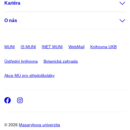
Kariéra
O nás
MUNI
IS MUNI
INET MUNI
WebMail
Knihovna UKB
Ústřední knihovna
Botanická zahrada
Akce MU pro středoškoláky
Facebook
Instagram
© 2026
Masarykova univerzita