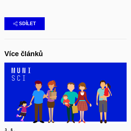
SDÍLET
Více článků
3.
6.