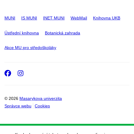
MUNI
IS MUNI
INET MUNI
WebMail
Knihovna UKB
Ústřední knihovna
Botanická zahrada
Akce MU pro středoškoláky
Facebook
Instagram
© 2026
Masarykova univerzita
Správce webu
Cookies