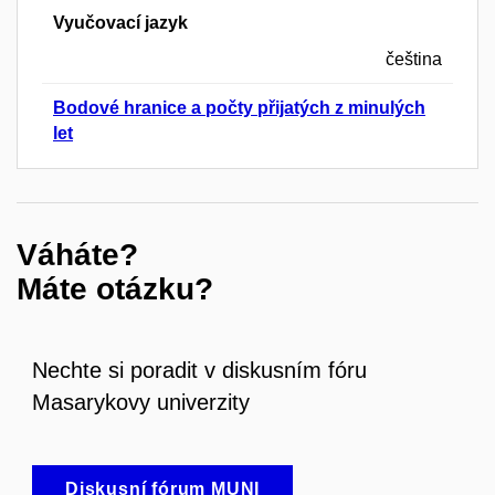
Vyučovací jazyk
čeština
Bodové hranice a počty přijatých z minulých
let
Váháte?
Máte otázku?
Nechte si poradit v diskusním fóru
Masarykovy univerzity
Diskusní fórum MUNI