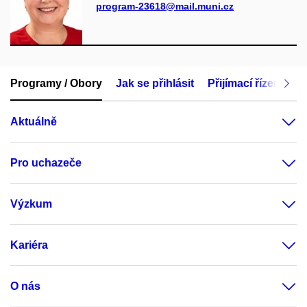
program-23618@mail.muni.cz
Programy / Obory
Jak se přihlásit
Přijímací řízení
M
Aktuálně
Pro uchazeče
Výzkum
Kariéra
O nás