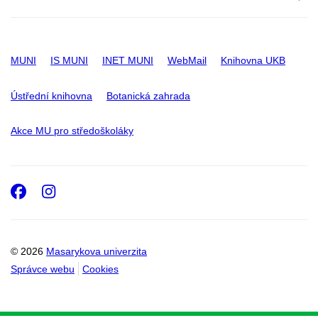
MUNI
IS MUNI
INET MUNI
WebMail
Knihovna UKB
Ústřední knihovna
Botanická zahrada
Akce MU pro středoškoláky
Facebook
Instagram
© 2026
Masarykova univerzita
Správce webu
Cookies