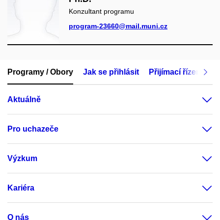
Konzultant programu
program-23660@mail.muni.cz
Programy / Obory
Jak se přihlásit
Přijímací řízení
M
Aktuálně
Pro uchazeče
Výzkum
Kariéra
O nás