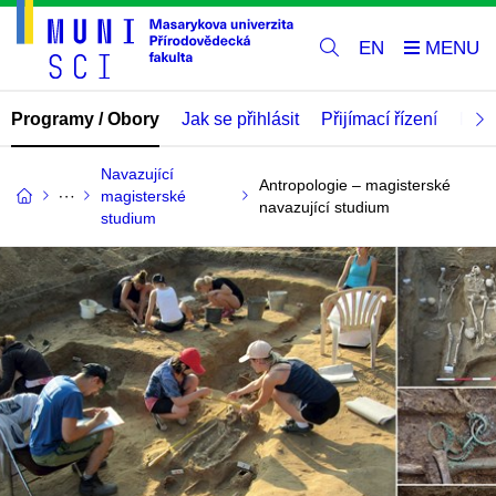
EN
Programy / Obory
Jak se přihlásit
Přijímací řízení
Mate
Navazující
Antropologie – magisterské
magisterské
navazující studium
studium