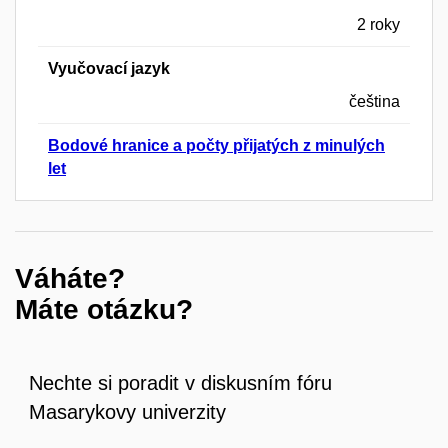
2 roky
Vyučovací jazyk
čeština
Bodové hranice a počty přijatých z minulých
let
Váháte?
Máte otázku?
Nechte si poradit v diskusním fóru
Masarykovy univerzity