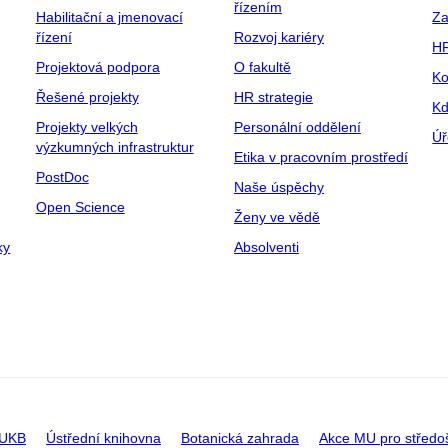
řízením
Habilitační a jmenovací
Za
řízení
Rozvoj kariéry
H
Projektová podpora
O fakultě
Ko
Řešené projekty
HR strategie
Kd
Projekty velkých
Personální oddělení
Úř
výzkumných infrastruktur
Etika v pracovním prostředí
PostDoc
Naše úspěchy
Open Science
Ženy ve vědě
ky
Absolventi
 UKB
Ústřední knihovna
Botanická zahrada
Akce MU pro středo