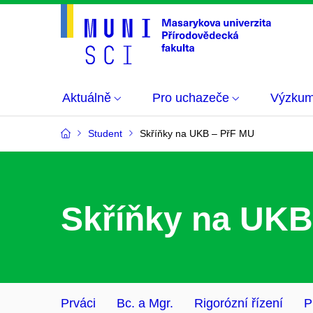
Aktuálně
Pro uchazeče
Výzku
Student
Skříňky na UKB – PřF MU
Skříňky na UKB
Prváci
Bc. a Mgr.
Rigorózní řízení
P