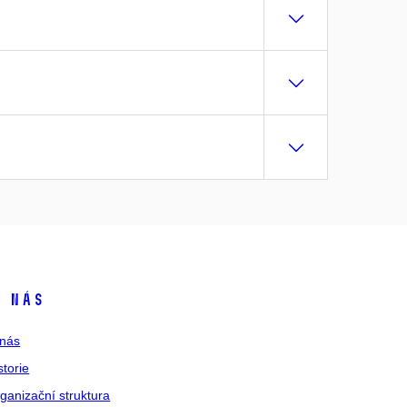
 nás
nás
storie
ganizační struktura