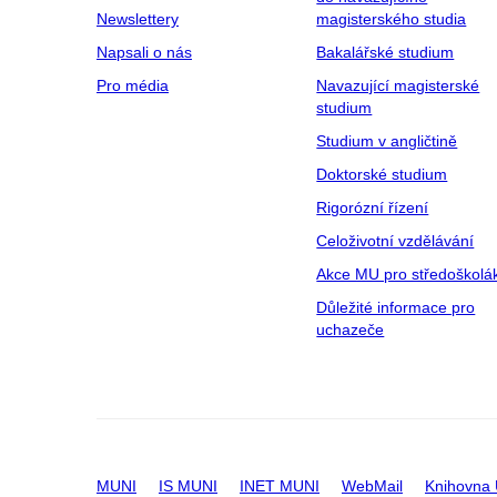
Newslettery
magisterského studia
Napsali o nás
Bakalářské studium
Pro média
Navazující magisterské
studium
Studium v angličtině
Doktorské studium
Rigorózní řízení
Celoživotní vzdělávání
Akce MU pro středoškolá
Důležité informace pro
uchazeče
MUNI
IS MUNI
INET MUNI
WebMail
Knihovna