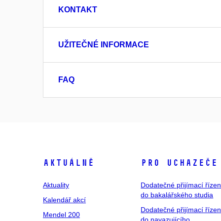
KONTAKT
UŽITEČNÉ INFORMACE
FAQ
Aktuálně
Pro uchazeče
Aktuality
Dodatečné přijímací řízen
do bakalářského studia
Kalendář akcí
Dodatečné přijímací řízen
Mendel 200
do navazujícího