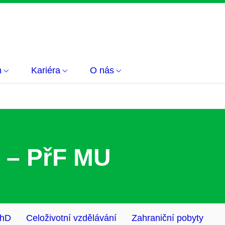
m
Kariéra
O nás
 – PřF MU
hD
Celoživotní vzdělávání
Zahraniční pobyty