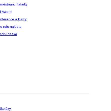
městnanci fakulty
R Award
nference a kurzy
e nás najdete
ední deska
školáky