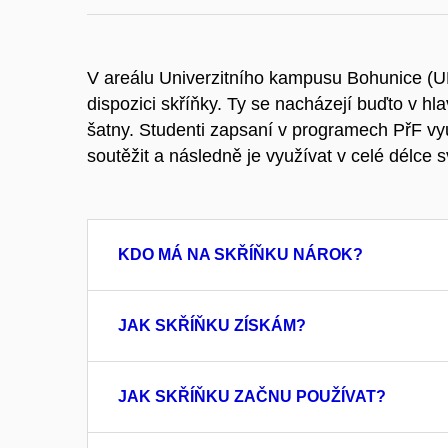
V areálu Univerzitního kampusu Bohunice (U
dispozici skříňky. Ty se nacházejí buďto v hl
šatny. Studenti zapsaní v programech PřF v
soutěžit a následně je využívat v celé délce s
KDO MÁ NA SKŘÍŇKU NÁROK?
JAK SKŘÍŇKU ZÍSKÁM?
JAK SKŘÍŇKU ZAČNU POUŽÍVAT?