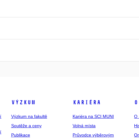
Výzkum
Kariéra
O
í
Výzkum na fakultě
Kariéra na SCI MUNI
O 
Soutěže a ceny
Volná místa
Hi
í
Publikace
Průvodce výběrovým
Or