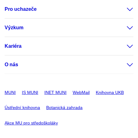
Pro uchazeče
Výzkum
Kariéra
O nás
MUNI
IS MUNI
INET MUNI
WebMail
Knihovna UKB
Ústřední knihovna
Botanická zahrada
Akce MU pro středoškoláky