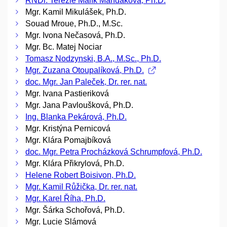
RNDr. Terezie Malík Mandáková, Ph.D.
Mgr. Kamil Mikulášek, Ph.D.
Souad Mroue, Ph.D., M.Sc.
Mgr. Ivona Nečasová, Ph.D.
Mgr. Bc. Matej Nociar
Tomasz Nodzynski, B.A., M.Sc., Ph.D.
Mgr. Zuzana Otoupalíková, Ph.D.
doc. Mgr. Jan Paleček, Dr. rer. nat.
Mgr. Ivana Pastieriková
Mgr. Jana Pavloušková, Ph.D.
Ing. Blanka Pekárová, Ph.D.
Mgr. Kristýna Pernicová
Mgr. Klára Pomajbíková
doc. Mgr. Petra Procházková Schrumpfová, Ph.D.
Mgr. Klára Přikrylová, Ph.D.
Helene Robert Boisivon, Ph.D.
Mgr. Kamil Růžička, Dr. rer. nat.
Mgr. Karel Říha, Ph.D.
Mgr. Šárka Schořová, Ph.D.
Mgr. Lucie Slámová