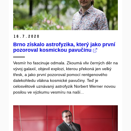
16.
7.
2020
Brno získalo astrofyzika, který jako první
pozoroval kosmickou pavučinu
Vesmír ho fascinuje odmala. Zkoumá vliv černých děr na
vývoj galaxií, objevil explozi, kterou překoná jen velký
třesk, a jako první pozoroval pomocí rentgenového
dalekohledu vlákna kosmické pavučiny. Teď je
celosvětově uznávaný astrofyzik Norbert Werner novou
posilou ve výzkumu vesmíru na naší...