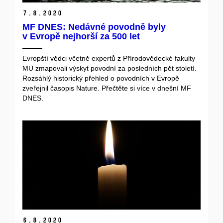
7.
8.
2020
MF DNES: Nedávné povodně byly
v Evropě nejhorší za 500 let
Evropští vědci včetně expertů z Přírodovědecké fakulty
MU zmapovali výskyt povodní za posledních pět století.
Rozsáhlý historický přehled o povodních v Evropě
zveřejnil časopis Nature. Přečtěte si více v dnešní MF
DNES.
6.
8.
2020