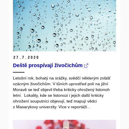
27.
7.
2020
Deště prospívají živočichům
Letošní rok, bohatý na srážky, svědčí některým zvlášť
vzácným živočichům. V tůních uprostřed polí na jižní
Moravě se teď objevil třeba kriticky ohrožený listonoh
letní.
Lokality, kde se listonozi i jejich další kriticky
ohrožení souputníci objevují, teď mapují vědci
z Masarykovy univerzity. Více v reportáži...