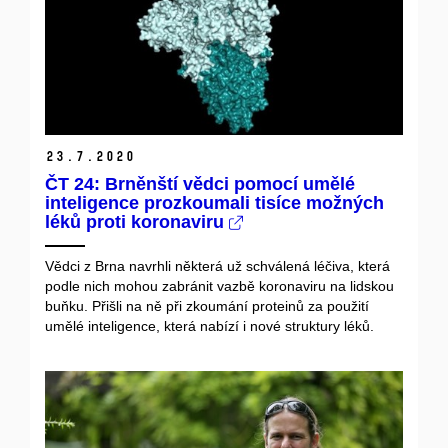
23.
7.
2020
ČT 24: Brněnští vědci pomocí umělé
inteligence prozkoumali tisíce možných
léků proti koronaviru
Vědci z Brna navrhli některá už schválená léčiva, která
podle nich mohou zabránit vazbě koronaviru na lidskou
buňku. Přišli na ně při zkoumání proteinů za použití
umělé inteligence, která nabízí i nové struktury léků.