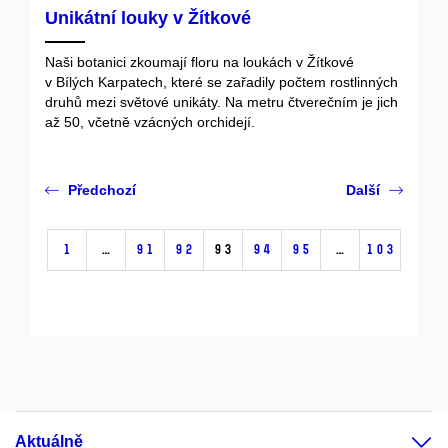
Unikátní louky v Žítkové
Naši botanici zkoumají floru na loukách
v Žítkové
v Bílých Karpatech, které se zařadily počtem rostlinných
druhů mezi světové unikáty. Na metru čtverečním je jich
až 50, včetně vzácných orchidejí.
Předchozí
Další
1
…
91
92
93
94
95
…
103
Aktuálně