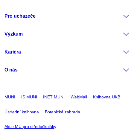
Pro uchazeče
Výzkum
Kariéra
O nás
MUNI
IS MUNI
INET MUNI
WebMail
Knihovna UKB
Ústřední knihovna
Botanická zahrada
Akce MU pro středoškoláky