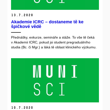
13.
7.
2020
Akademie ICRC – dostaneme tě ke
špičkové vědě
Přednášky, exkurze, semináře a stáže. To vše tě čeká
v Akademii ICRC, pokud jsi student pregraduálního
studia (Bc. či Mgr.) a láká tě oblast klinického výzkumu.
10.
7.
2020