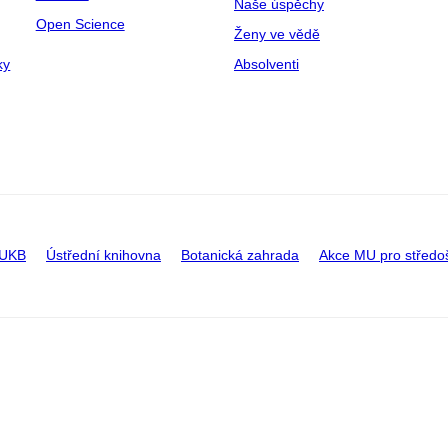
Naše úspěchy
Open Science
Ženy ve vědě
ky
Absolventi
 UKB
Ústřední knihovna
Botanická zahrada
Akce MU pro středo