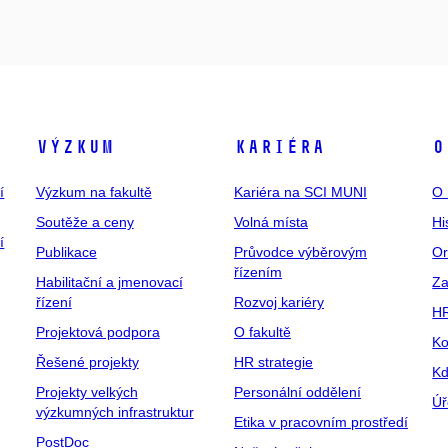
Výzkum
Kariéra
O
í
Výzkum na fakultě
Kariéra na SCI MUNI
O 
Soutěže a ceny
Volná místa
Hi
í
Publikace
Průvodce výběrovým
Or
řízením
Habilitační a jmenovací
Za
řízení
Rozvoj kariéry
H
Projektová podpora
O fakultě
Ko
Řešené projekty
HR strategie
Kd
Projekty velkých
Personální oddělení
Úř
výzkumných infrastruktur
Etika v pracovním prostředí
PostDoc