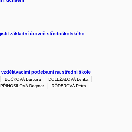
rm Fuchsem
istit základní úroveň středoškolského
i vzdělávacími potřebami na střední škole
BOČKOVÁ Barbora
DOLEŽALOVÁ Lenka
PŘINOSILOVÁ Dagmar
RÖDEROVÁ Petra