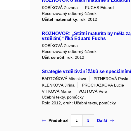
ROZHOVOR o státní maturitě s Eduard
KOBÍKOVÁ Zuzana
FUCHS Eduard
Recenzovaný odborný článek
Učitel matematiky
, rok: 2012
ROZHOVOR: „Státní maturita by měla zaj
vzdělání,“ říká Eduard Fuchs
KOBÍKOVÁ Zuzana
Recenzovaný odborný článek
Učit se učit
, rok: 2012
Strategie vzdělávání žáků se speciálním
BARTOŇOVÁ Miroslava
PITNEROVÁ Pavla
KLENKOVÁ Jiřina
PROCHÁZKOVÁ Lucie
VÍTKOVÁ Marie
VOJTOVÁ Věra
Učební texty, pomůcky
Rok: 2012, druh: Učební texty, pomůcky
1
2
Předchozí
Další