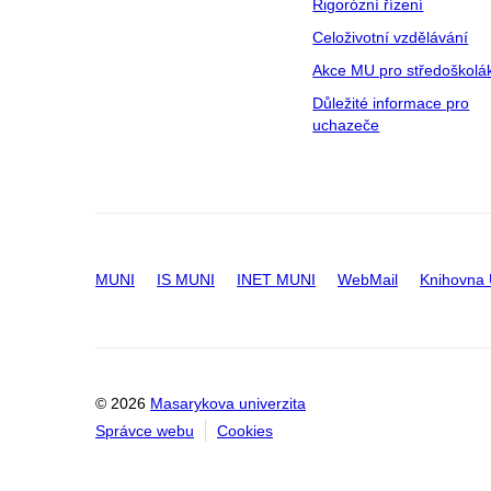
Rigorózní řízení
Celoživotní vzdělávání
Akce MU pro středoškolá
Důležité informace pro
uchazeče
MUNI
IS MUNI
INET MUNI
WebMail
Knihovna
© 2026
Masarykova univerzita
Správce webu
Cookies