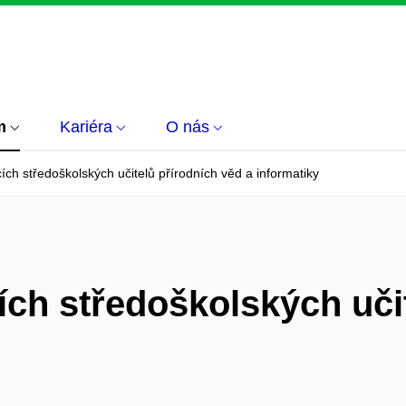
m
Kariéra
O nás
ch středoškolských učitelů přírodních věd a informatiky
ch středoškolských učit