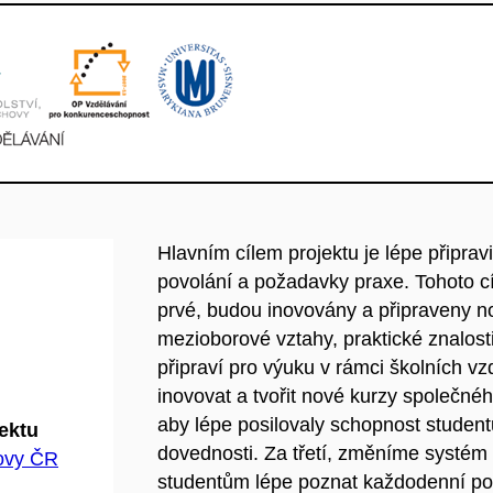
Hlavním cílem projektu je lépe připravi
povolání a požadavky praxe. Tohoto c
prvé, budou inovovány a připraveny 
mezioborové vztahy, praktické znalosti
připraví pro výuku v rámci školních 
inovovat a tvořit nové kurzy společn
aby lépe posilovaly schopnost studentů 
jektu
dovednosti. Za třetí, změníme systém
hovy ČR
studentům lépe poznat každodenní povi