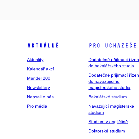
Aktuálně
Pro uchazeče
Aktuality
Dodatečné přijímací řízen
do bakalářského studia
Kalendář akcí
Dodatečné přijímací řízen
Mendel 200
do navazujícího
Newslettery
magisterského studia
Napsali o nás
Bakalářské studium
Pro média
Navazující magisterské
studium
Studium v angličtině
Doktorské studium