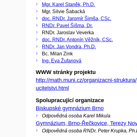
Mgr. Karel Staněk, Ph.D.
Mgr. Silvie Šabacká
doc. RNDr. Jaromír Šimša, CSc.
RNDr. Pavel Šišma, Dr.
RNDr. Jaroslav Veverka
doc. RNDr. Antonín Věžník, CSc.
RNDr. Jan Vondra, Ph.D.
Bc. Milan Zink
Ing. Eva Žufanová
WWW stránky projektu
http://math.muni.cz/organizacni-struktura/
ucitelstvi.html
Spolupracující organizace
Biskupské gymnázium Brno
Odpovědná osoba Karel Mikula
Gymnázium, Brno-Řečkovice, Terezy No
Odpovědná osoba RNDr. Peter Krupka, Ph.