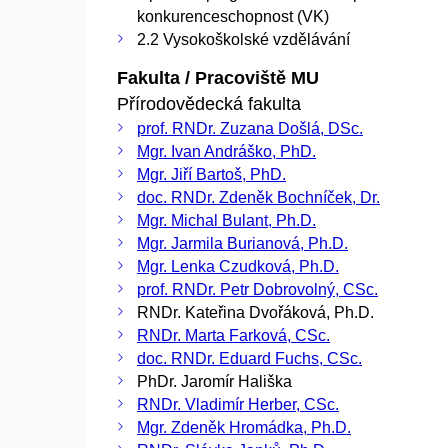
konkurenceschopnost (VK)
2.2 Vysokoškolské vzdělávání
Fakulta / Pracoviště MU
Přírodovědecká fakulta
prof. RNDr. Zuzana Došlá, DSc.
Mgr. Ivan Andráško, PhD.
Mgr. Jiří Bartoš, PhD.
doc. RNDr. Zdeněk Bochníček, Dr.
Mgr. Michal Bulant, Ph.D.
Mgr. Jarmila Burianová, Ph.D.
Mgr. Lenka Czudková, Ph.D.
prof. RNDr. Petr Dobrovolný, CSc.
RNDr. Kateřina Dvořáková, Ph.D.
RNDr. Marta Farková, CSc.
doc. RNDr. Eduard Fuchs, CSc.
PhDr. Jaromír Hališka
RNDr. Vladimír Herber, CSc.
Mgr. Zdeněk Hromádka, Ph.D.