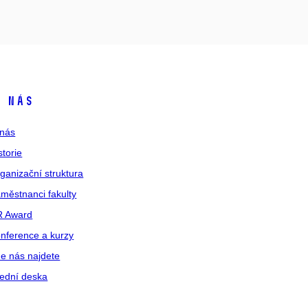
 nás
nás
storie
ganizační struktura
městnanci fakulty
R Award
nference a kurzy
e nás najdete
ední deska