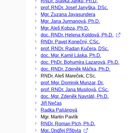
RNDr. Slávka Janků, Ph.D.
prof. RNDr. Josef Janyška, DSc.
Mgr. Zuzana Jayasundera
Mgr. Jana Jurmanová, Ph.D.
Mgr. Aleš Kobza, Ph.D.
doc. RNDr. Helena Koldová, Ph.D.
RNDr. Pavel Konečný, CSc.
prof. RNDr. Radan Kučera, DSc.
doc. Mgr. Kamil Láska, Ph.D.
doc. PhDr. Bohumíra Lazarová, Ph.D.
doc. RNDr. Zdeněk Máčka, Ph.D.
RNDr. Aleš Mareček, CSc.
prof. Mgr. Dominik Munzar, Dr.
prof. RNDr. Jana Musilová, CSc.
doc. Mgr. Zdeněk Navrátil, Ph.D.
Jiří Nečas
Radka Paliánová
Mgr. Martin Pavlík
RNDr. Roman Plch, Ph.D.
Mgr. Ondřej Přibyla